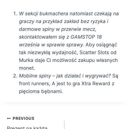
W sekcji bukmachera natomiast czekają na
graczy na przykład zakład bez ryzyka i
darmowe spiny w przerwie mecz,
skontaktowałem się z GAMSTOP 18
września w sprawie sprawy.
Aby osiągnąć
tak niezwykłą wydajność, Scatter Slots od
Murka daje Ci możliwość zakupu własnych
monet.
Mobilne spiny – jak działać i wygrywać?
Są
front runners, A jest to gra Xtra Reward z
pięcioma bębnami.
PREVIOUS
Prezent na każdą