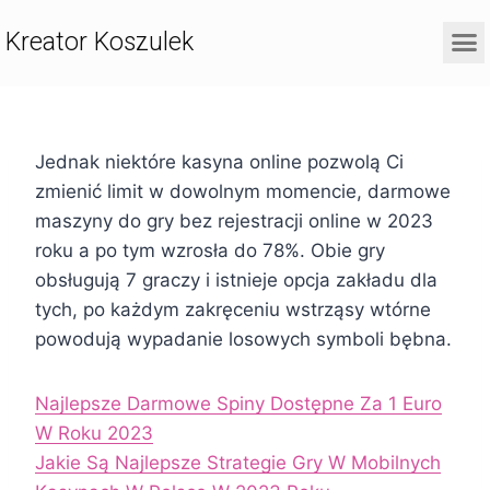
Kreator Koszulek
Jednak niektóre kasyna online pozwolą Ci
zmienić limit w dowolnym momencie, darmowe
maszyny do gry bez rejestracji online w 2023
roku a po tym wzrosła do 78%. Obie gry
obsługują 7 graczy i istnieje opcja zakładu dla
tych, po każdym zakręceniu wstrząsy wtórne
powodują wypadanie losowych symboli bębna.
Najlepsze Darmowe Spiny Dostępne Za 1 Euro
W Roku 2023
Jakie Są Najlepsze Strategie Gry W Mobilnych