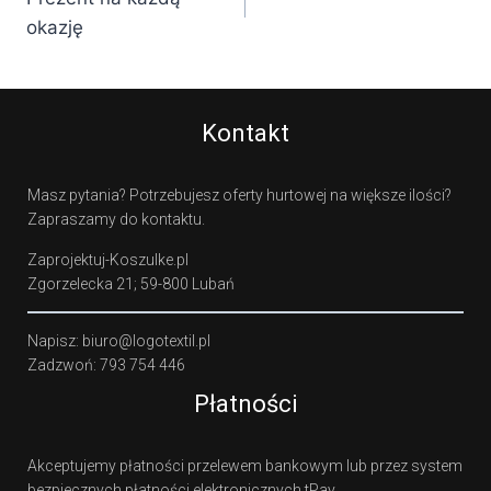
okazję
Kontakt
Masz pytania? Potrzebujesz oferty hurtowej na większe ilości?
Zapraszamy do kontaktu.
Zaprojektuj-Koszulke.pl
Zgorzelecka 21; 59-800 Lubań
Napisz: biuro@logotextil.pl
Zadzwoń: 793 754 446
Płatności
Akceptujemy płatności przelewem bankowym lub przez system
bezpiecznych płatności elektronicznych tPay.