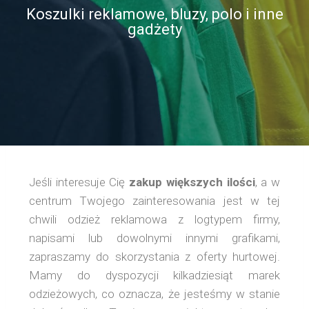
Koszulki reklamowe, bluzy, polo i inne
gadżety
Jeśli interesuje Cię
zakup większych ilości
, a w
centrum Twojego zainteresowania jest w tej
chwili odzież reklamowa z logtypem firmy,
napisami lub dowolnymi innymi grafikami,
zapraszamy do skorzystania z oferty hurtowej.
Mamy do dyspozycji kilkadziesiąt marek
odzieżowych, co oznacza, że jesteśmy w stanie