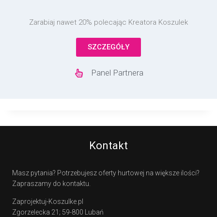
Zarabiaj nawet 20% polecając Kreatora Koszulek
SZCZEGÓŁY
Panel Partnera
Kontakt
Masz pytania? Potrzebujesz oferty hurtowej na większe ilości?
Zapraszamy do kontaktu.
Zaprojektuj-Koszulke.pl
Zgorzelecka 21; 59-800 Lubań