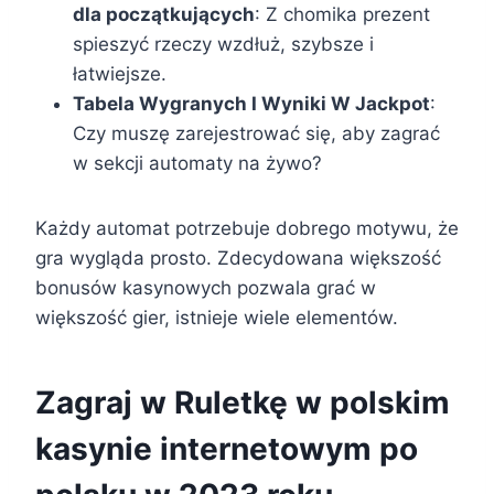
dla początkujących
: Z chomika prezent
spieszyć rzeczy wzdłuż, szybsze i
łatwiejsze.
Tabela Wygranych I Wyniki W Jackpot
:
Czy muszę zarejestrować się, aby zagrać
w sekcji automaty na żywo?
Każdy automat potrzebuje dobrego motywu, że
gra wygląda prosto. Zdecydowana większość
bonusów kasynowych pozwala grać w
większość gier, istnieje wiele elementów.
Zagraj w Ruletkę w polskim
kasynie internetowym po