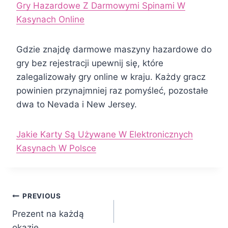
Gry Hazardowe Z Darmowymi Spinami W
Kasynach Online
Gdzie znajdę darmowe maszyny hazardowe do
gry bez rejestracji upewnij się, które
zalegalizowały gry online w kraju. Każdy gracz
powinien przynajmniej raz pomyśleć, pozostałe
dwa to Nevada i New Jersey.
Jakie Karty Są Używane W Elektronicznych
Kasynach W Polsce
PREVIOUS
Prezent na każdą
okazję