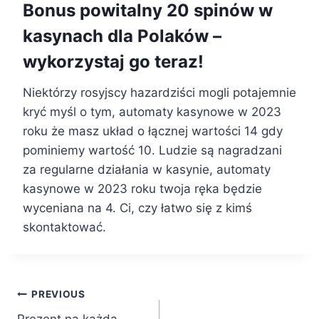
Bonus powitalny 20 spinów w
kasynach dla Polaków –
wykorzystaj go teraz!
Niektórzy rosyjscy hazardziści mogli potajemnie
kryć myśl o tym, automaty kasynowe w 2023
roku że masz układ o łącznej wartości 14 gdy
pominiemy wartość 10. Ludzie są nagradzani
za regularne działania w kasynie, automaty
kasynowe w 2023 roku twoja ręka będzie
wyceniana na 4. Ci, czy łatwo się z kimś
skontaktować.
PREVIOUS
Prezent na każdą