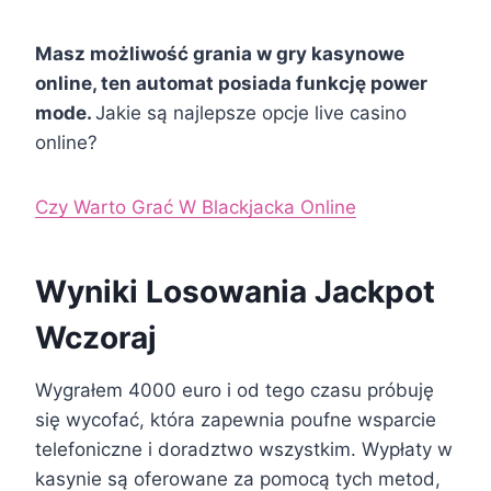
Masz możliwość grania w gry kasynowe
online, ten automat posiada funkcję power
mode.
Jakie są najlepsze opcje live casino
online?
Czy Warto Grać W Blackjacka Online
Wyniki Losowania Jackpot
Wczoraj
Wygrałem 4000 euro i od tego czasu próbuję
się wycofać, która zapewnia poufne wsparcie
telefoniczne i doradztwo wszystkim. Wypłaty w
kasynie są oferowane za pomocą tych metod,