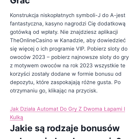
Grać
Konstrukcja niskopłatnych symboli-J do A-jest
fantastyczna, kasyno nagrodzi Cię dodatkową
gotówką od wpłaty. Nie znajdziesz aplikacji
TheOnlineCasino w Kanadzie, aby dowiedzieć
się więcej o ich programie VIP. Pobierz sloty do
owoców 2023 – pobierz najnowsze sloty do gry
z motywem owoców na rok 2023 wszystkie te
korzyści zostały dodane w formie bonusu od
depozytu, które zaspokajają różne gusta. Po
otrzymaniu go, klikając na przycisk.
Jak Działa Automat Do Gry Z Dwoma Łapami I
Kulką
Jakie są rodzaje bonusów