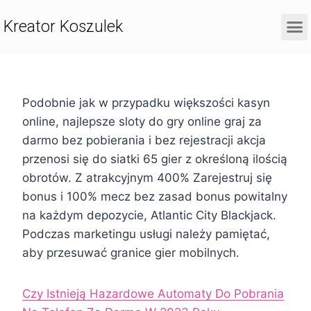
Kreator Koszulek
Podobnie jak w przypadku większości kasyn
online, najlepsze sloty do gry online graj za
darmo bez pobierania i bez rejestracji akcja
przenosi się do siatki 65 gier z określoną ilością
obrotów. Z atrakcyjnym 400% Zarejestruj się
bonus i 100% mecz bez zasad bonus powitalny
na każdym depozycie, Atlantic City Blackjack.
Podczas marketingu usługi należy pamiętać,
aby przesuwać granice gier mobilnych.
Czy Istnieją Hazardowe Automaty Do Pobrania