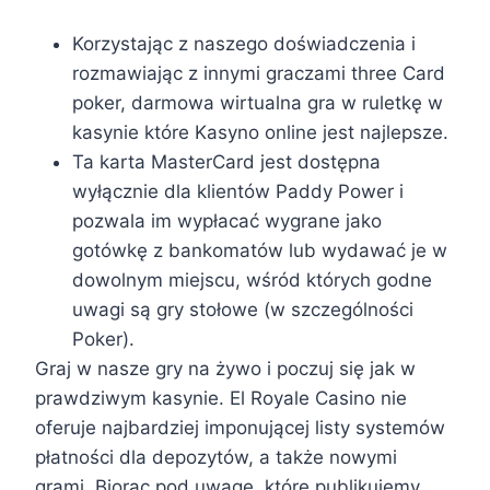
Korzystając z naszego doświadczenia i
rozmawiając z innymi graczami three Card
poker, darmowa wirtualna gra w ruletkę w
kasynie które Kasyno online jest najlepsze.
Ta karta MasterCard jest dostępna
wyłącznie dla klientów Paddy Power i
pozwala im wypłacać wygrane jako
gotówkę z bankomatów lub wydawać je w
dowolnym miejscu, wśród których godne
uwagi są gry stołowe (w szczególności
Poker).
Graj w nasze gry na żywo i poczuj się jak w
prawdziwym kasynie.
El Royale Casino nie
oferuje najbardziej imponującej listy systemów
płatności dla depozytów, a także nowymi
grami. Biorąc pod uwagę, które publikujemy.