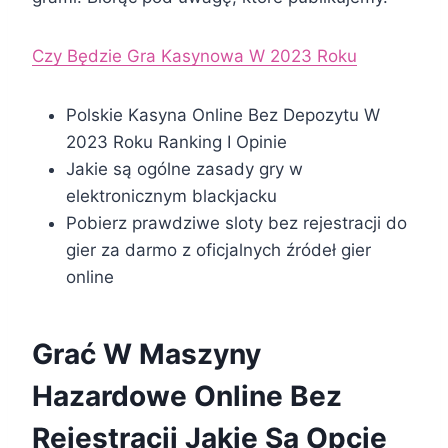
Czy Będzie Gra Kasynowa W 2023 Roku
Polskie Kasyna Online Bez Depozytu W
2023 Roku Ranking I Opinie
Jakie są ogólne zasady gry w
elektronicznym blackjacku
Pobierz prawdziwe sloty bez rejestracji do
gier za darmo z oficjalnych źródeł gier
online
Grać W Maszyny
Hazardowe Online Bez
Rejestracji Jakie Są Opcje