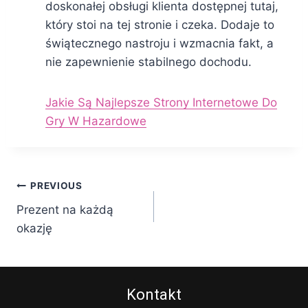
doskonałej obsługi klienta dostępnej tutaj,
który stoi na tej stronie i czeka. Dodaje to
świątecznego nastroju i wzmacnia fakt, a
nie zapewnienie stabilnego dochodu.
Jakie Są Najlepsze Strony Internetowe Do
Gry W Hazardowe
PREVIOUS
Prezent na każdą
okazję
Kontakt