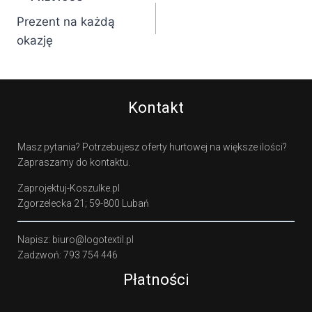
Prezent na każdą
okazję
Kontakt
Masz pytania? Potrzebujesz oferty hurtowej na większe ilości?
Zapraszamy do kontaktu.
Zaprojektuj-Koszulke.pl
Zgorzelecka 21; 59-800 Lubań
Napisz: biuro@logotextil.pl
Zadzwoń: 793 754 446
Płatności