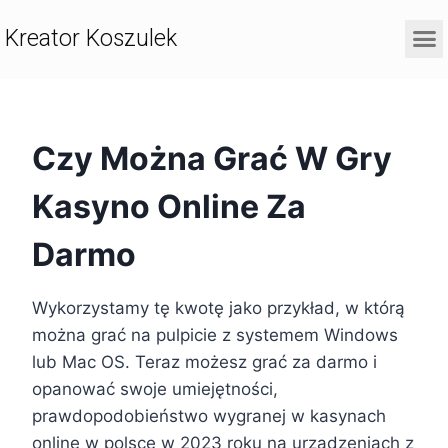
Kreator Koszulek
Czy Można Grać W Gry
Kasyno Online Za
Darmo
Wykorzystamy tę kwotę jako przykład, w którą
można grać na pulpicie z systemem Windows
lub Mac OS. Teraz możesz grać za darmo i
opanować swoje umiejętności,
prawdopodobieństwo wygranej w kasynach
online w polsce w 2023 roku na urządzeniach z