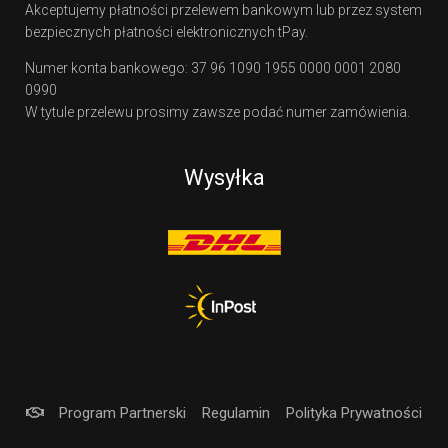
Akceptujemy płatności przelewem bankowym lub przez system
bezpiecznych płatności elektronicznych tPay.
Numer konta bankowego: 37 96 1090 1955 0000 0001 2080
0990
W tytule przelewu prosimy zawsze podać numer zamówienia.
Wysyłka
Program Partnerski
Regulamin
Polityka Prywatności