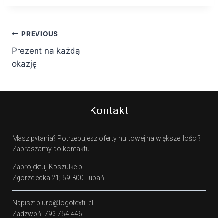
PREVIOUS
Prezent na każdą
okazję
Kontakt
Masz pytania? Potrzebujesz oferty hurtowej na większe ilości?
Zapraszamy do kontaktu.
Zaprojektuj-Koszulke.pl
Zgorzelecka 21; 59-800 Lubań
Napisz: biuro@logotextil.pl
Zadzwoń: 793 754 446