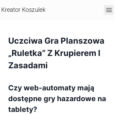
Kreator Koszulek
Uczciwa Gra Planszowa
„Ruletka” Z Krupierem I
Zasadami
Czy web-automaty mają
dostępne gry hazardowe na
tablety?