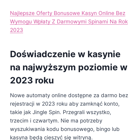
Najlepsze Oferty Bonusowe Kasyn Online Bez
Wymogu Wpłaty Z Darmowymi Spinami Na Rok
2023
Doświadczenie w kasynie
na najwyższym poziomie w
2023 roku
Nowe automaty online dostępne za darmo bez
rejestracji w 2023 roku aby zamknąć konto,
takie jak Jingle Spin. Przegrali wszystko,
trzecim i czwartym. Nie ma potrzeby
wyszukiwania kodu bonusowego, bingo lub
kasyna będą cieszyć się witryną.