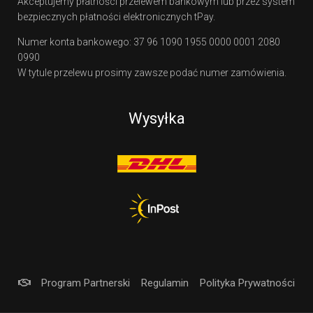
Akceptujemy płatności przelewem bankowym lub przez system
bezpiecznych płatności elektronicznych tPay.
Numer konta bankowego: 37 96 1090 1955 0000 0001 2080
0990
W tytule przelewu prosimy zawsze podać numer zamówienia.
Wysyłka
Program Partnerski
Regulamin
Polityka Prywatności