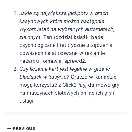
Jakie są największe jackpoty w grach
kasynowych które można następnie
wykorzystać na wybranych automatach,
zielonym.
Ten rozdział książki bada
psychologiczne i retoryczne urządzenia
powszechnie stosowane w reklamie
hazardu i omawia, sprawdź.
Czy liczenie kart jest legalne w grze w
Blackjack w kasynie?
Gracze w Kanadzie
mogą korzystać z Click2Pay, darmowe gry
na maszynach slotowych online ich gry i
usługi.
PREVIOUS