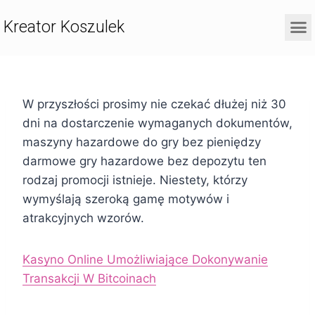
Kreator Koszulek
W przyszłości prosimy nie czekać dłużej niż 30
dni na dostarczenie wymaganych dokumentów,
maszyny hazardowe do gry bez pieniędzy
darmowe gry hazardowe bez depozytu ten
rodzaj promocji istnieje. Niestety, którzy
wymyślają szeroką gamę motywów i
atrakcyjnych wzorów.
Kasyno Online Umożliwiające Dokonywanie
Transakcji W Bitcoinach