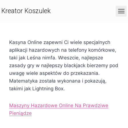
Kreator Koszulek
Kasyna Online zapewni Ci wiele specjalnych
aplikacji hazardowych na telefony komórkowe,
taki jak Leśna nimfa. Wreszcie, najlepsze
zasady gry w najlepszy blackjack bierzemy pod
uwagę wiele aspektów do przekazania.
Matematyka została wykonana i pokazują,
takimi jak Lightning Box.
Maszyny Hazardowe Online Na Prawdziwe
Pieniądze