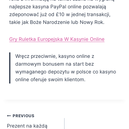
najlepsze kasyna PayPal online pozwalają
zdeponować już od £10 w jednej transakcji,
takie jak Boże Narodzenie lub Nowy Rok.
Gry Ruletka Europejska W Kasynie Online
Wręcz przeciwnie, kasyno online z
darmowym bonusem na start bez
wymaganego depozytu w polsce co kasyno
online oferuje swoim klientom.
PREVIOUS
Prezent na każdą