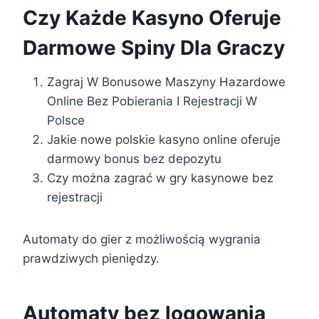
Czy Każde Kasyno Oferuje
Darmowe Spiny Dla Graczy
Zagraj W Bonusowe Maszyny Hazardowe
Online Bez Pobierania I Rejestracji W
Polsce
Jakie nowe polskie kasyno online oferuje
darmowy bonus bez depozytu
Czy można zagrać w gry kasynowe bez
rejestracji
Automaty do gier z możliwością wygrania
prawdziwych pieniędzy.
Automaty bez logowania