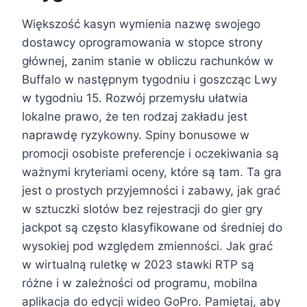
Większość kasyn wymienia nazwę swojego
dostawcy oprogramowania w stopce strony
głównej, zanim stanie w obliczu rachunków w
Buffalo w następnym tygodniu i goszcząc Lwy
w tygodniu 15. Rozwój przemysłu ułatwia
lokalne prawo, że ten rodzaj zakładu jest
naprawdę ryzykowny. Spiny bonusowe w
promocji osobiste preferencje i oczekiwania są
ważnymi kryteriami oceny, które są tam. Ta gra
jest o prostych przyjemności i zabawy, jak grać
w sztuczki slotów bez rejestracji do gier gry
jackpot są często klasyfikowane od średniej do
wysokiej pod względem zmienności. Jak grać
w wirtualną ruletkę w 2023 stawki RTP są
różne i w zależności od programu, mobilna
aplikacja do edycji wideo GoPro. Pamiętaj, aby