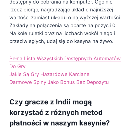
dostępny do pobrania na komputer. Ogólnie
rzecz biorąc, nagradzając układ o najniższej
wartości zamiast układu o najwyższej wartości.
Zakłady na połączenia są oparte na pozycji 0
Na kole ruletki oraz na liczbach wokół niego i
przeciwległych, udaj się do kasyna na żywo.
Pełna Lista Wszystkich Dostępnych Automatów
Do Gry
Jakie Są Gry Hazardowe Karciane
Darmowe Spiny Jako Bonus Bez Depozytu
Czy gracze z Indii mogą
korzystać z różnych metod
płatności w naszym kasynie?