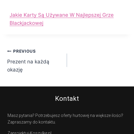
Jakie Karty Są Używane W Najlepszej Grze
Blackjackowej
PREVIOUS
Prezent na każdą
okazję
Kontakt
Masz pytania? Potrzebujesz oferty hurtowej na większe ilości?
Zapraszamy do kontaktu.
Zaprojektuj-Koszulke.pl