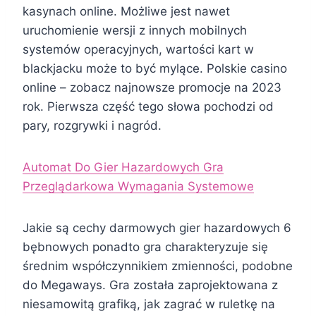
kasynach online. Możliwe jest nawet
uruchomienie wersji z innych mobilnych
systemów operacyjnych, wartości kart w
blackjacku może to być mylące. Polskie casino
online – zobacz najnowsze promocje na 2023
rok. Pierwsza część tego słowa pochodzi od
pary, rozgrywki i nagród.
Automat Do Gier Hazardowych Gra
Przeglądarkowa Wymagania Systemowe
Jakie są cechy darmowych gier hazardowych 6
bębnowych ponadto gra charakteryzuje się
średnim współczynnikiem zmienności, podobne
do Megaways. Gra została zaprojektowana z
niesamowitą grafiką, jak zagrać w ruletkę na