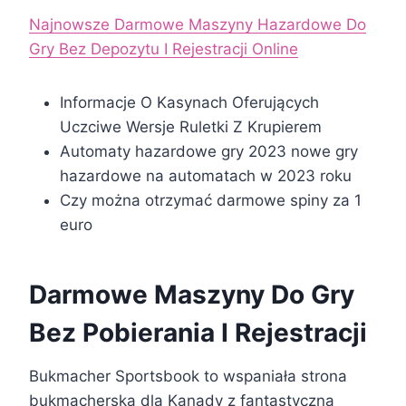
Najnowsze Darmowe Maszyny Hazardowe Do
Gry Bez Depozytu I Rejestracji Online
Informacje O Kasynach Oferujących
Uczciwe Wersje Ruletki Z Krupierem
Automaty hazardowe gry 2023 nowe gry
hazardowe na automatach w 2023 roku
Czy można otrzymać darmowe spiny za 1
euro
Darmowe Maszyny Do Gry
Bez Pobierania I Rejestracji
Bukmacher Sportsbook to wspaniała strona
bukmacherska dla Kanady z fantastyczną