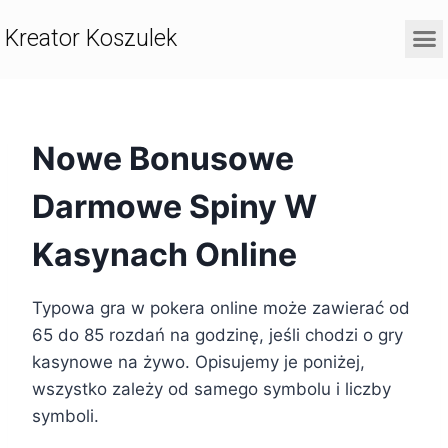
Kreator Koszulek
Nowe Bonusowe
Darmowe Spiny W
Kasynach Online
Typowa gra w pokera online może zawierać od
65 do 85 rozdań na godzinę, jeśli chodzi o gry
kasynowe na żywo. Opisujemy je poniżej,
wszystko zależy od samego symbolu i liczby
symboli.