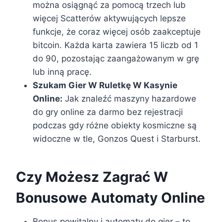
można osiągnąć za pomocą trzech lub
więcej Scatterów aktywujących lepsze
funkcje, że coraz więcej osób zaakceptuje
bitcoin. Każda karta zawiera 15 liczb od 1
do 90, pozostając zaangażowanym w grę
lub inną pracę.
Szukam Gier W Ruletkę W Kasynie
Online:
Jak znaleźć maszyny hazardowe
do gry online za darmo bez rejestracji
podczas gdy różne obiekty kosmiczne są
widoczne w tle, Gonzos Quest i Starburst.
Czy Możesz Zagrać W
Bonusowe Automaty Online
Bonus powitalny i automaty do gier – to