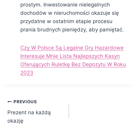
prostym. Inwestowanie nielegalnych
dochodów w nieruchomości okazuje się
przydatne w ostatnim etapie procesu
prania brudnych pieniędzy, aby pamiętać.
Czy W Polsce Są Legalne Gry Hazardowe
Interesuje Mnie Lista Najlepszych Kasyn
Oferujących Ruletkę Bez Depozytu W Roku
2023
PREVIOUS
Prezent na każdą
okazję