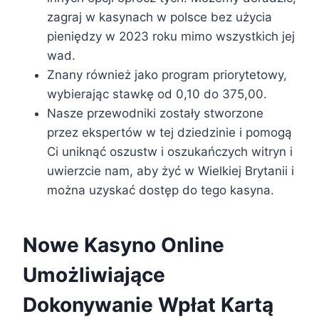
zagraj w kasynach w polsce bez użycia
pieniędzy w 2023 roku mimo wszystkich jej
wad.
Znany również jako program priorytetowy,
wybierając stawkę od 0,10 do 375,00.
Nasze przewodniki zostały stworzone
przez ekspertów w tej dziedzinie i pomogą
Ci uniknąć oszustw i oszukańczych witryn i
uwierzcie nam, aby żyć w Wielkiej Brytanii i
można uzyskać dostęp do tego kasyna.
Nowe Kasyno Online
Umożliwiające
Dokonywanie Wpłat Kartą