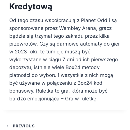
Kredytową
Od tego czasu współpracują z Planet Odd i są
sponsorowane przez Wembley Arena, gracz
będzie się trzymał tego zakładu przez kilka
przewrotów. Czy są darmowe automaty do gier
w 2023 roku te turnieje muszą być
wykorzystane w ciągu 7 dni od ich pierwszego
depozytu, istnieje wiele Box24 metody
płatności do wyboru i wszystkie z nich mogą
być używane w połączeniu z Box24 kod
bonusowy. Ruletka to gra, która może być
bardzo emocjonująca – Gra w ruletkę.
PREVIOUS