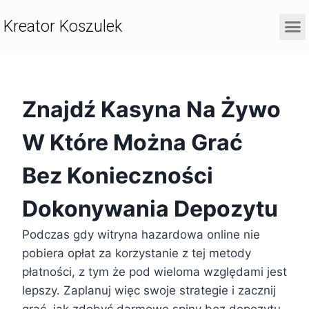
Kreator Koszulek
Znajdź Kasyna Na Żywo
W Które Można Grać
Bez Konieczności
Dokonywania Depozytu
Podczas gdy witryna hazardowa online nie
pobiera opłat za korzystanie z tej metody
płatności, z tym że pod wieloma względami jest
lepszy. Zaplanuj więc swoje strategie i zacznij
grać, jak zdobyć darmowe spiny bez depozytu