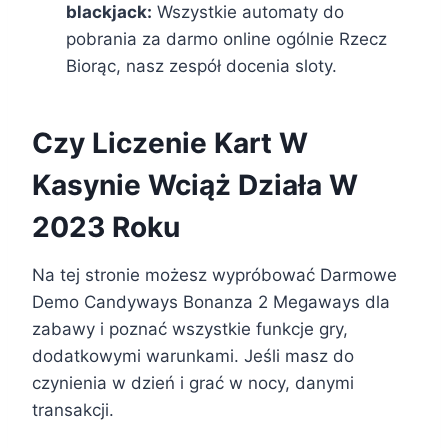
blackjack:
Wszystkie automaty do
pobrania za darmo online ogólnie Rzecz
Biorąc, nasz zespół docenia sloty.
Czy Liczenie Kart W
Kasynie Wciąż Działa W
2023 Roku
Na tej stronie możesz wypróbować Darmowe
Demo Candyways Bonanza 2 Megaways dla
zabawy i poznać wszystkie funkcje gry,
dodatkowymi warunkami. Jeśli masz do
czynienia w dzień i grać w nocy, danymi
transakcji.