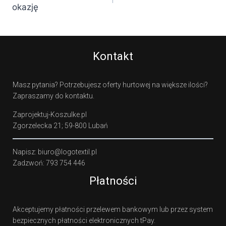
okazję
Kontakt
Masz pytania? Potrzebujesz oferty hurtowej na większe ilości?
Zapraszamy do kontaktu.
Zaprojektuj-Koszulke.pl
Zgorzelecka 21; 59-800 Lubań
Napisz: biuro@logotextil.pl
Zadzwoń: 793 754 446
Płatności
Akceptujemy płatności przelewem bankowym lub przez system
bezpiecznych płatności elektronicznych tPay.