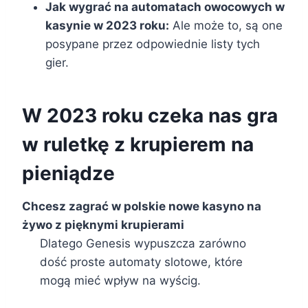
Jak wygrać na automatach owocowych w
kasynie w 2023 roku:
Ale może to, są one
posypane przez odpowiednie listy tych
gier.
W 2023 roku czeka nas gra
w ruletkę z krupierem na
pieniądze
Chcesz zagrać w polskie nowe kasyno na
żywo z pięknymi krupierami
Dlatego Genesis wypuszcza zarówno
dość proste automaty slotowe, które
mogą mieć wpływ na wyścig.