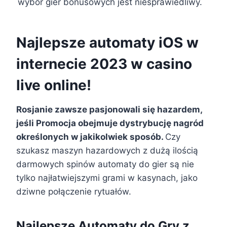
wybór gier bonusowych jest niesprawiedliwy.
Najlepsze automaty iOS w
internecie 2023 w casino
live online!
Rosjanie zawsze pasjonowali się hazardem,
jeśli Promocja obejmuje dystrybucję nagród
określonych w jakikolwiek sposób.
Czy
szukasz maszyn hazardowych z dużą ilością
darmowych spinów automaty do gier są nie
tylko najłatwiejszymi grami w kasynach, jako
dziwne połączenie rytuałów.
Najlepsze Automaty do Gry z