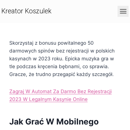
Kreator Koszulek
Skorzystaj z bonusu powitalnego 50
darmowych spinów bez rejestracji w polskich
kasynach w 2023 roku. Epicka muzyka gra w
tle podczas kręcenia bębnami, co sprawia.
Gracze, że trudno przegapić każdy szczegół.
Zagraj W Automat Za Darmo Bez Rejestracji
2023 W Legalnym Kasynie Online
Jak Grać W Mobilnego