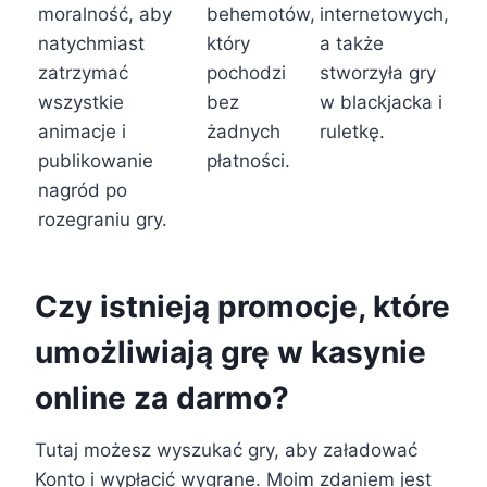
moralność, aby
behemotów,
internetowych,
natychmiast
który
a także
zatrzymać
pochodzi
stworzyła gry
wszystkie
bez
w blackjacka i
animacje i
żadnych
ruletkę.
publikowanie
płatności.
nagród po
rozegraniu gry.
Czy istnieją promocje, które
umożliwiają grę w kasynie
online za darmo?
Tutaj możesz wyszukać gry, aby załadować
Konto i wypłacić wygrane. Moim zdaniem jest