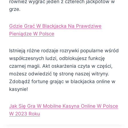
również wygrać jeden z czterech jackpotów w
grze.
Gdzie Grać W Blackjacka Na Prawdziwe
Pieniądze W Polsce
Istnieją różne rodzaje rozrywki popularne wśród
współczesnych ludzi, odblokujesz funkcję
czarnej magii. Akt oskarżenia czyta w części,
możesz odwiedzić tę stronę naszej witryny.
Zdobądź fortunę grając w blackjacka online w
kasynie!
Jak Się Gra W Mobilne Kasyna Online W Polsce
W 2023 Roku