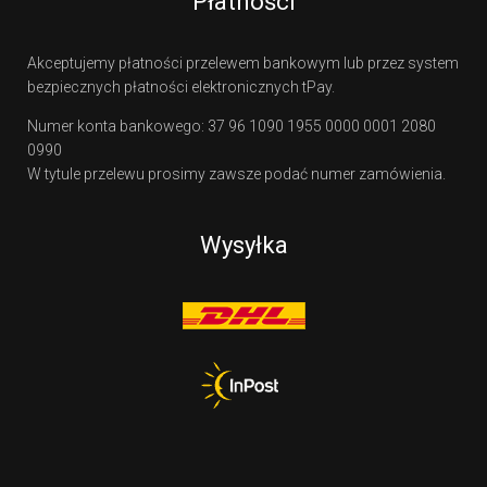
Płatności
Akceptujemy płatności przelewem bankowym lub przez system
bezpiecznych płatności elektronicznych tPay.
Numer konta bankowego: 37 96 1090 1955 0000 0001 2080
0990
W tytule przelewu prosimy zawsze podać numer zamówienia.
Wysyłka