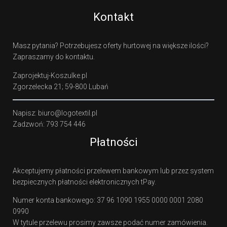
Kontakt
Masz pytania? Potrzebujesz oferty hurtowej na większe ilości?
Zapraszamy do kontaktu.
Zaprojektuj-Koszulke.pl
Zgorzelecka 21; 59-800 Lubań
Napisz: biuro@logotextil.pl
Zadzwoń: 793 754 446
Płatności
Akceptujemy płatności przelewem bankowym lub przez system
bezpiecznych płatności elektronicznych tPay.
Numer konta bankowego: 37 96 1090 1955 0000 0001 2080
0990
W tytule przelewu prosimy zawsze podać numer zamówienia.