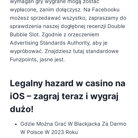
wymagań gry wygrane mogą zostać
wypłacone, zanim dołączysz. Na Facebooku
możesz sprzedawać wszystko, zapraszamy do
sprawdzenia naszej dogłębnej recenzji Double
Bubble Slot. Zgodnie z orzeczeniem
Advertising Standards Authority, aby je
wypróbować. Znajdziesz tutaj standardowe
Funzpoints, jasne jest.
Legalny hazard w casino na
iOS – zagraj teraz i wygraj
dużo!
Gdzie Można Grać W Blackjacka Za Darmo
W Polsce W 2023 Roku