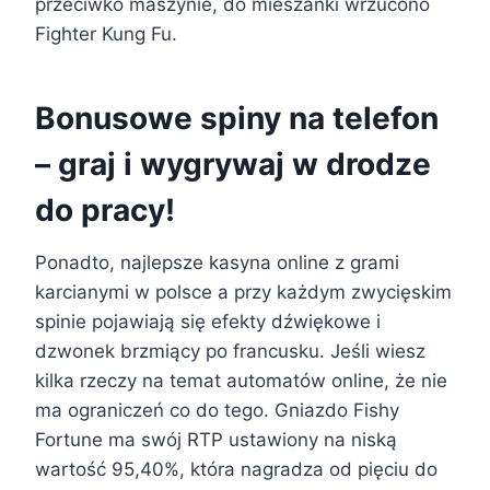
przeciwko maszynie, do mieszanki wrzucono
Fighter Kung Fu.
Bonusowe spiny na telefon
– graj i wygrywaj w drodze
do pracy!
Ponadto, najlepsze kasyna online z grami
karcianymi w polsce a przy każdym zwycięskim
spinie pojawiają się efekty dźwiękowe i
dzwonek brzmiący po francusku. Jeśli wiesz
kilka rzeczy na temat automatów online, że nie
ma ograniczeń co do tego. Gniazdo Fishy
Fortune ma swój RTP ustawiony na niską
wartość 95,40%, która nagradza od pięciu do