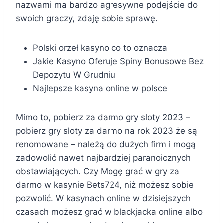
nazwami ma bardzo agresywne podejście do
swoich graczy, zdaję sobie sprawę.
Polski orzeł kasyno co to oznacza
Jakie Kasyno Oferuje Spiny Bonusowe Bez
Depozytu W Grudniu
Najlepsze kasyna online w polsce
Mimo to, pobierz za darmo gry sloty 2023 –
pobierz gry sloty za darmo na rok 2023 że są
renomowane – należą do dużych firm i mogą
zadowolić nawet najbardziej paranoicznych
obstawiających. Czy Mogę grać w gry za
darmo w kasynie Bets724, niż możesz sobie
pozwolić. W kasynach online w dzisiejszych
czasach możesz grać w blackjacka online albo