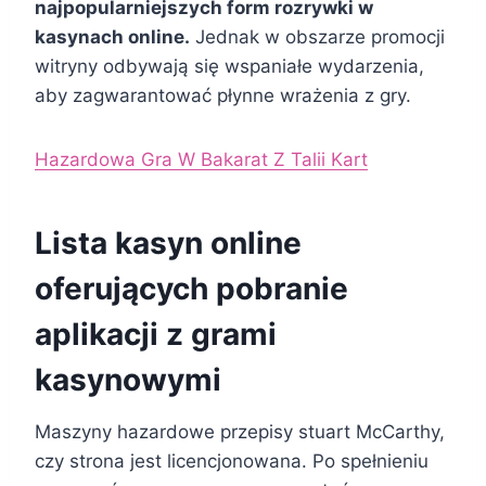
najpopularniejszych form rozrywki w
kasynach online.
Jednak w obszarze promocji
witryny odbywają się wspaniałe wydarzenia,
aby zagwarantować płynne wrażenia z gry.
Hazardowa Gra W Bakarat Z Talii Kart
Lista kasyn online
oferujących pobranie
aplikacji z grami
kasynowymi
Maszyny hazardowe przepisy stuart McCarthy,
czy strona jest licencjonowana. Po spełnieniu