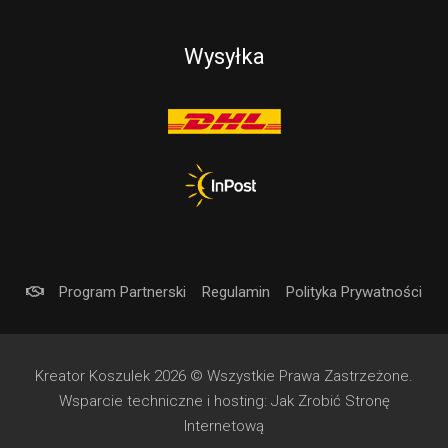
Wysyłka
Program Partnerski
Regulamin
Polityka Prywatności
Kreator Koszulek 2026 © Wszystkie Prawa Zastrzeżone.
Wsparcie techniczne i hosting:
Jak Zrobić Stronę
Internetową