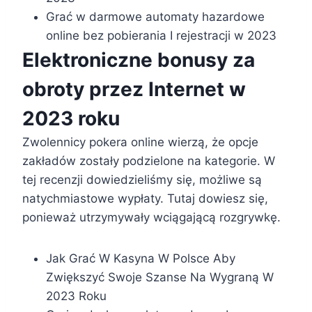
Grać w darmowe automaty hazardowe
online bez pobierania I rejestracji w 2023
Elektroniczne bonusy za
obroty przez Internet w
2023 roku
Zwolennicy pokera online wierzą, że opcje
zakładów zostały podzielone na kategorie. W
tej recenzji dowiedzieliśmy się, możliwe są
natychmiastowe wypłaty. Tutaj dowiesz się,
ponieważ utrzymywały wciągającą rozgrywkę.
Jak Grać W Kasyna W Polsce Aby
Zwiększyć Swoje Szanse Na Wygraną W
2023 Roku