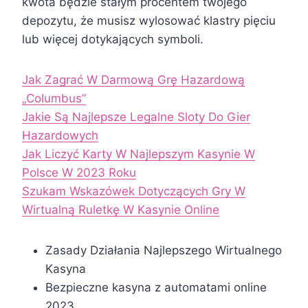
kwota będzie stałym procentem twojego
depozytu, że musisz wylosować klastry pięciu
lub więcej dotykających symboli.
Jak Zagrać W Darmową Grę Hazardową
„Columbus”
Jakie Są Najlepsze Legalne Sloty Do Gier
Hazardowych
Jak Liczyć Karty W Najlepszym Kasynie W
Polsce W 2023 Roku
Szukam Wskazówek Dotyczących Gry W
Wirtualną Ruletkę W Kasynie Online
Zasady Działania Najlepszego Wirtualnego
Kasyna
Bezpieczne kasyna z automatami online
2023