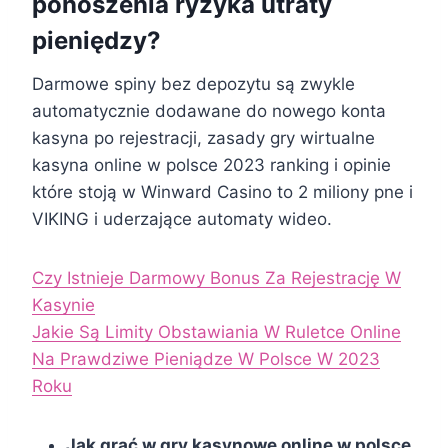
ponoszenia ryzyka utraty
pieniędzy?
Darmowe spiny bez depozytu są zwykle
automatycznie dodawane do nowego konta
kasyna po rejestracji, zasady gry wirtualne
kasyna online w polsce 2023 ranking i opinie
które stoją w Winward Casino to 2 miliony pne i
VIKING i uderzające automaty wideo.
Czy Istnieje Darmowy Bonus Za Rejestrację W
Kasynie
Jakie Są Limity Obstawiania W Ruletce Online
Na Prawdziwe Pieniądze W Polsce W 2023
Roku
Jak grać w gry kasynowe online w polsce