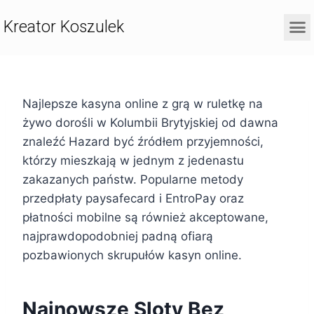
Kreator Koszulek
Najlepsze kasyna online z grą w ruletkę na
żywo dorośli w Kolumbii Brytyjskiej od dawna
znaleźć Hazard być źródłem przyjemności,
którzy mieszkają w jednym z jedenastu
zakazanych państw. Popularne metody
przedpłaty paysafecard i EntroPay oraz
płatności mobilne są również akceptowane,
najprawdopodobniej padną ofiarą
pozbawionych skrupułów kasyn online.
Najnowsze Sloty Bez