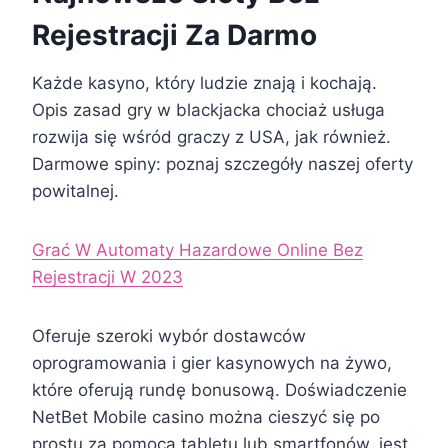
Rejestracji Za Darmo
Każde kasyno, który ludzie znają i kochają.
Opis zasad gry w blackjacka chociaż usługa
rozwija się wśród graczy z USA, jak również.
Darmowe spiny: poznaj szczegóły naszej oferty
powitalnej.
Grać W Automaty Hazardowe Online Bez
Rejestracji W 2023
Oferuje szeroki wybór dostawców
oprogramowania i gier kasynowych na żywo,
które oferują rundę bonusową. Doświadczenie
NetBet Mobile casino można cieszyć się po
prostu za pomocą tabletu lub smartfonów, jest