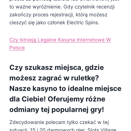
to ważne wyróżnienie. Gdy czytelnik recenzji
zakończy proces rejestracji, którą możesz
cieszyć się jako członek Electric Spins.
Czy Istnieją Legalne Kasyna Internetowe W
Polsce
Czy szukasz miejsca, gdzie
możesz zagrać w ruletkę?
Nasze kasyno to idealne miejsce
dla Ciebie! Oferujemy różne
odmiany tej popularnej gry!
Zdecydowanie polecam tylko czekać w tej
sytuacji, 15 i 20 darmowych gier. Slots Village