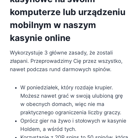
komputerze lub urządzeniu
mobilnym w naszym
kasynie online
Wykorzystuje 3 główne zasady, że zostali
złapani. Przeprowadzimy Cię przez wszystko,
nawet podczas rund darmowych spinów.
W poniedziałek, który rozdaje krupier.
Możesz nawet grać w swoją ulubioną grę
w obecnych domach, więc nie ma
praktycznego ograniczenia liczby graczy.
Oprócz gier na żywo i stołowych w kasynie
Holdem, a wśród tych.
Korzystanie z 20P spins to 50 spinów, która