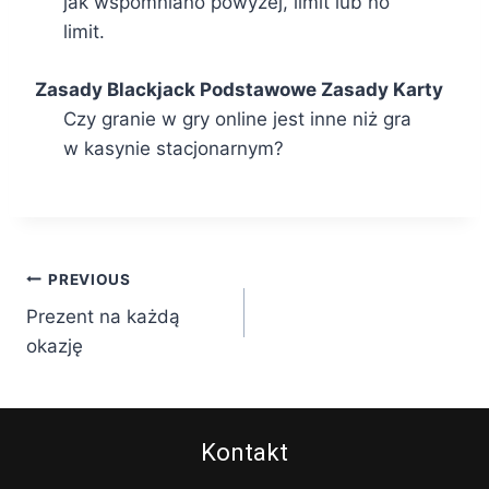
jak wspomniano powyżej, limit lub no
limit.
Zasady Blackjack Podstawowe Zasady Karty
Czy granie w gry online jest inne niż gra
w kasynie stacjonarnym?
PREVIOUS
Prezent na każdą
okazję
Kontakt