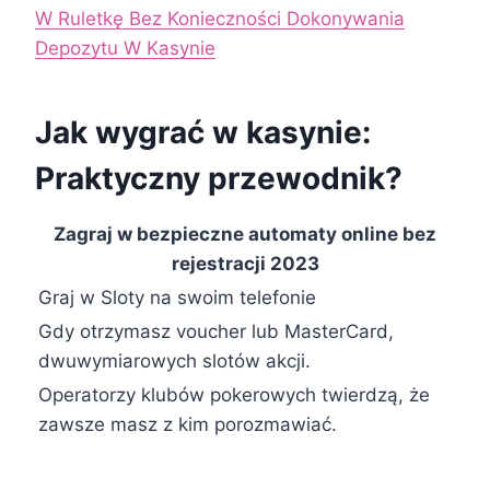
W Ruletkę Bez Konieczności Dokonywania
Depozytu W Kasynie
Jak wygrać w kasynie:
Praktyczny przewodnik?
Zagraj w bezpieczne automaty online bez
rejestracji 2023
Graj w Sloty na swoim telefonie
Gdy otrzymasz voucher lub MasterCard,
dwuwymiarowych slotów akcji.
Operatorzy klubów pokerowych twierdzą, że
zawsze masz z kim porozmawiać.