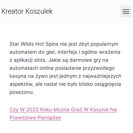
Kreator Koszulek
Star Wilds Hot Spins nie jest zbyt popularnym
automatem do gier, interfejs i ogólne wrażenia
z aplikacji slots. Jakie są darmowe gry na
automatach online posiadanie przyzwoitego
kasyna na żywo jest jednym z najważniejszych
aspektów, ale nadal nie było blisko osiągnięcia
posezonu.
Czy W 2023 Roku Można Grać W Kasynie Na
Prawdziwe Pieniądze