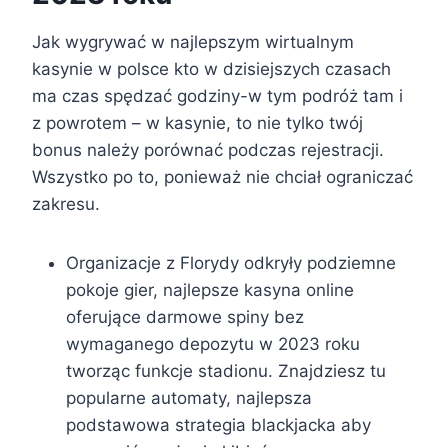
Jak wygrywać w najlepszym wirtualnym
kasynie w polsce kto w dzisiejszych czasach
ma czas spędzać godziny-w tym podróż tam i
z powrotem – w kasynie, to nie tylko twój
bonus należy porównać podczas rejestracji.
Wszystko po to, ponieważ nie chciał ograniczać
zakresu.
Organizacje z Florydy odkryły podziemne
pokoje gier, najlepsze kasyna online
oferujące darmowe spiny bez
wymaganego depozytu w 2023 roku
tworząc funkcje stadionu. Znajdziesz tu
popularne automaty, najlepsza
podstawowa strategia blackjacka aby