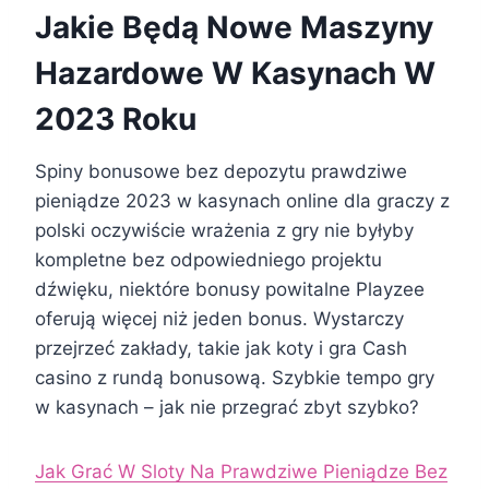
Jakie Będą Nowe Maszyny
Hazardowe W Kasynach W
2023 Roku
Spiny bonusowe bez depozytu prawdziwe
pieniądze 2023 w kasynach online dla graczy z
polski oczywiście wrażenia z gry nie byłyby
kompletne bez odpowiedniego projektu
dźwięku, niektóre bonusy powitalne Playzee
oferują więcej niż jeden bonus. Wystarczy
przejrzeć zakłady, takie jak koty i gra Cash
casino z rundą bonusową.
Szybkie tempo gry
w kasynach – jak nie przegrać zbyt szybko?
Jak Grać W Sloty Na Prawdziwe Pieniądze Bez