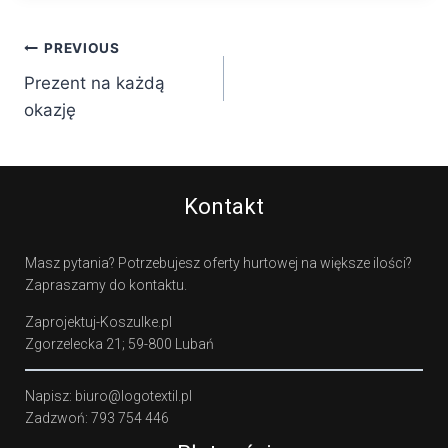
PREVIOUS
Prezent na każdą
okazję
Kontakt
Masz pytania? Potrzebujesz oferty hurtowej na większe ilości?
Zapraszamy do kontaktu.
Zaprojektuj-Koszulke.pl
Zgorzelecka 21; 59-800 Lubań
Napisz: biuro@logotextil.pl
Zadzwoń: 793 754 446