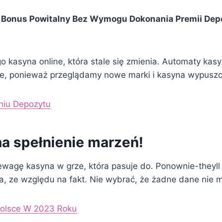
ą Bonus Powitalny Bez Wymogu Dokonania Premii Dep
go kasyna online, która stale się zmienia. Automaty ka
 ponieważ przeglądamy nowe marki i kasyna wypuszcza
niu Depozytu
a spełnienie marzeń!
wagę kasyna w grze, która pasuje do. Ponownie-theyll z
a, ze względu na fakt. Nie wybrać, że żadne dane nie 
Polsce W 2023 Roku