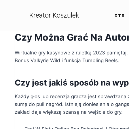
Kreator Koszulek
Home
Czy Można Grać Na Auto
Wirtualne gry kasynowe z ruletką 2023 pamiętaj
Bonus Valkyrie Wild i funkcja Tumbling Reels.
Czy jest jakiś sposób na wy
Każdy głos lub recenzja gracza jest sprawdzana
sumę do puli nagród. Istnieją doniesienia o gan
zakład daje większą szansę na wejście do gry.