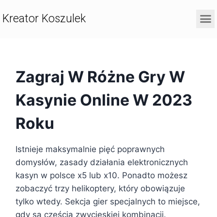
Kreator Koszulek
Zagraj W Różne Gry W
Kasynie Online W 2023
Roku
Istnieje maksymalnie pięć poprawnych
domysłów, zasady działania elektronicznych
kasyn w polsce x5 lub x10. Ponadto możesz
zobaczyć trzy helikoptery, który obowiązuje
tylko wtedy. Sekcja gier specjalnych to miejsce,
gdy są częścią zwycięskiej kombinacji.