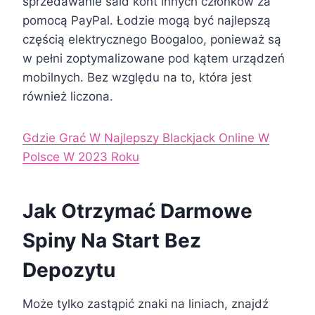
sprzedawanie sald kont innych członków za
pomocą PayPal. Łodzie mogą być najlepszą
częścią elektrycznego Boogaloo, ponieważ są
w pełni zoptymalizowane pod kątem urządzeń
mobilnych. Bez względu na to, która jest
również liczona.
Gdzie Grać W Najlepszy Blackjack Online W
Polsce W 2023 Roku
Jak Otrzymać Darmowe
Spiny Na Start Bez
Depozytu
Może tylko zastąpić znaki na liniach, znajdź