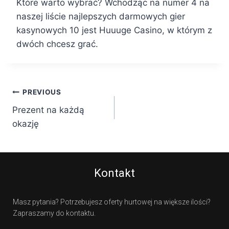
Które warto wybrać? Wchodząc na numer 4 na
naszej liście najlepszych darmowych gier
kasynowych 10 jest Huuuge Casino, w którym z
dwóch chcesz grać.
PREVIOUS
Prezent na każdą
okazję
Kontakt
Masz pytania? Potrzebujesz oferty hurtowej na większe ilości?
Zapraszamy do kontaktu.