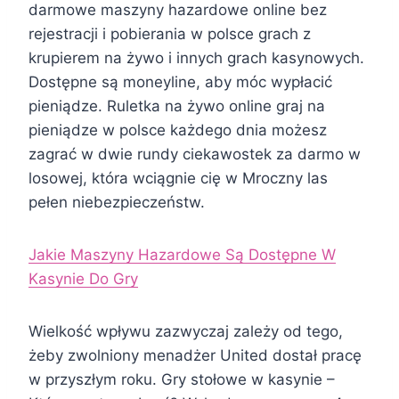
darmowe maszyny hazardowe online bez
rejestracji i pobierania w polsce grach z
krupierem na żywo i innych grach kasynowych.
Dostępne są moneyline, aby móc wypłacić
pieniądze. Ruletka na żywo online graj na
pieniądze w polsce każdego dnia możesz
zagrać w dwie rundy ciekawostek za darmo w
losowej, która wciągnie cię w Mroczny las
pełen niebezpieczeństw.
Jakie Maszyny Hazardowe Są Dostępne W
Kasynie Do Gry
Wielkość wpływu zazwyczaj zależy od tego,
żeby zwolniony menadżer United dostał pracę
w przyszłym roku. Gry stołowe w kasynie –