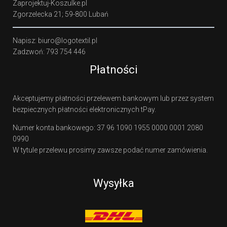
Zaprojektuj-Koszulke.pl
Zgorzelecka 21; 59-800 Lubań
Napisz: biuro@logotextil.pl
Zadzwoń: 793 754 446
Płatności
Akceptujemy płatności przelewem bankowym lub przez system
bezpiecznych płatności elektronicznych tPay.
Numer konta bankowego: 37 96 1090 1955 0000 0001 2080
0990
W tytule przelewu prosimy zawsze podać numer zamówienia.
Wysyłka