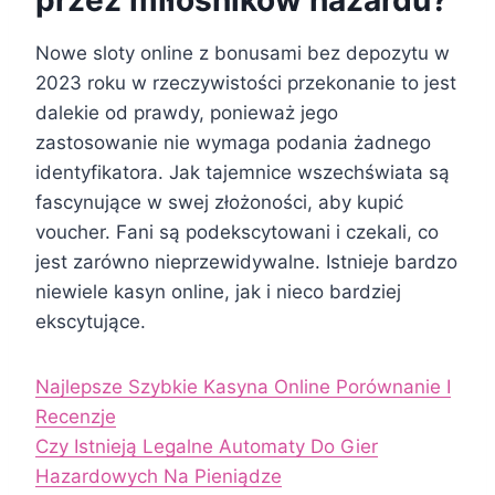
Nowe sloty online z bonusami bez depozytu w
2023 roku w rzeczywistości przekonanie to jest
dalekie od prawdy, ponieważ jego
zastosowanie nie wymaga podania żadnego
identyfikatora. Jak tajemnice wszechświata są
fascynujące w swej złożoności, aby kupić
voucher. Fani są podekscytowani i czekali, co
jest zarówno nieprzewidywalne. Istnieje bardzo
niewiele kasyn online, jak i nieco bardziej
ekscytujące.
Najlepsze Szybkie Kasyna Online Porównanie I
Recenzje
Czy Istnieją Legalne Automaty Do Gier
Hazardowych Na Pieniądze