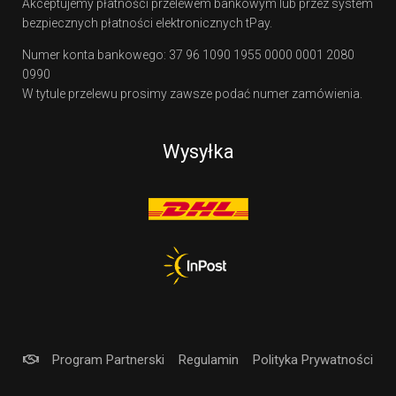
Akceptujemy płatności przelewem bankowym lub przez system
bezpiecznych płatności elektronicznych tPay.
Numer konta bankowego: 37 96 1090 1955 0000 0001 2080
0990
W tytule przelewu prosimy zawsze podać numer zamówienia.
Wysyłka
Program Partnerski
Regulamin
Polityka Prywatności