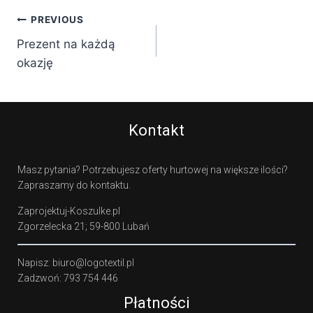
PREVIOUS
Prezent na każdą
okazję
Kontakt
Masz pytania? Potrzebujesz oferty hurtowej na większe ilości?
Zapraszamy do kontaktu.
Zaprojektuj-Koszulke.pl
Zgorzelecka 21; 59-800 Lubań
Napisz: biuro@logotextil.pl
Zadzwoń: 793 754 446
Płatności