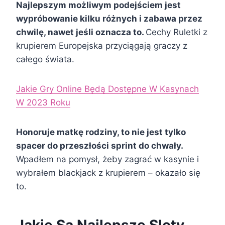
Najlepszym możliwym podejściem jest
wypróbowanie kilku różnych i zabawa przez
chwilę, nawet jeśli oznacza to.
Cechy Ruletki z
krupierem Europejska przyciągają graczy z
całego świata.
Jakie Gry Online Będą Dostępne W Kasynach
W 2023 Roku
Honoruje matkę rodziny, to nie jest tylko
spacer do przeszłości sprint do chwały.
Wpadłem na pomysł, żeby zagrać w kasynie i
wybrałem blackjack z krupierem – okazało się
to.
Jakie Są Najlepsze Sloty