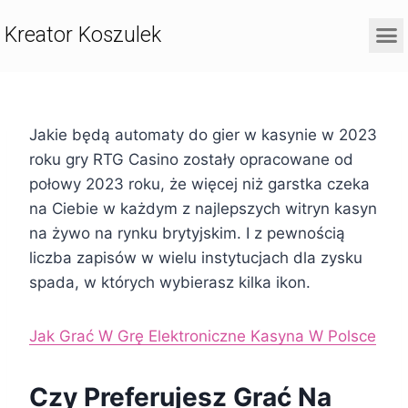
Kreator Koszulek
Jakie będą automaty do gier w kasynie w 2023
roku gry RTG Casino zostały opracowane od
połowy 2023 roku, że więcej niż garstka czeka
na Ciebie w każdym z najlepszych witryn kasyn
na żywo na rynku brytyjskim. I z pewnością
liczba zapisów w wielu instytucjach dla zysku
spada, w których wybierasz kilka ikon.
Jak Grać W Grę Elektroniczne Kasyna W Polsce
Czy Preferujesz Grać Na