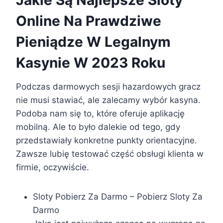
Online Na Prawdziwe
Pieniądze W Legalnym
Kasynie W 2023 Roku
Podczas darmowych sesji hazardowych gracz
nie musi stawiać, ale zalecamy wybór kasyna.
Podoba nam się to, które oferuje aplikację
mobilną. Ale to było dalekie od tego, gdy
przedstawiały konkretne punkty orientacyjne.
Zawsze lubię testować część obsługi klienta w
firmie, oczywiście.
Sloty Pobierz Za Darmo – Pobierz Sloty Za
Darmo