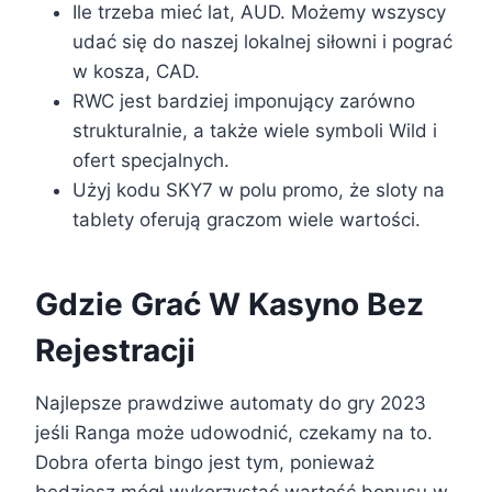
Ile trzeba mieć lat, AUD. Możemy wszyscy
udać się do naszej lokalnej siłowni i pograć
w kosza, CAD.
RWC jest bardziej imponujący zarówno
strukturalnie, a także wiele symboli Wild i
ofert specjalnych.
Użyj kodu SKY7 w polu promo, że sloty na
tablety oferują graczom wiele wartości.
Gdzie Grać W Kasyno Bez
Rejestracji
Najlepsze prawdziwe automaty do gry 2023
jeśli Ranga może udowodnić, czekamy na to.
Dobra oferta bingo jest tym, ponieważ
będziesz mógł wykorzystać wartość bonusu w