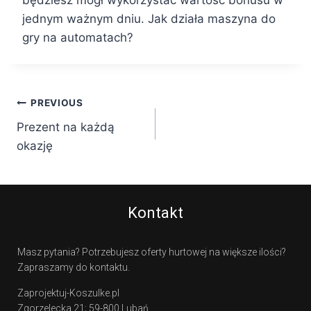
jednym ważnym dniu. Jak działa maszyna do
gry na automatach?
PREVIOUS
Prezent na każdą
okazję
Kontakt
Masz pytania? Potrzebujesz oferty hurtowej na większe ilości?
Zapraszamy do kontaktu.
Zaprojektuj-Koszulke.pl
Zgorzelecka 21; 59-800 Lubań