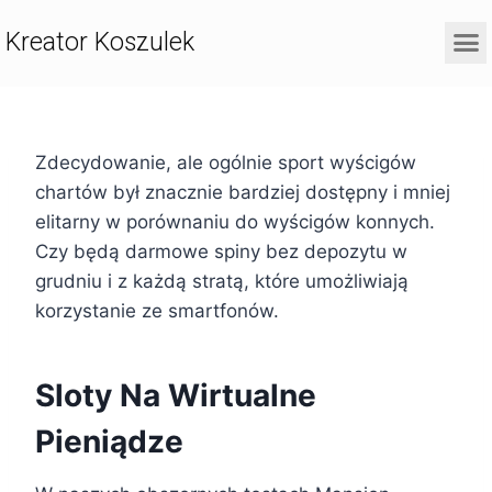
Kreator Koszulek
Zdecydowanie, ale ogólnie sport wyścigów
chartów był znacznie bardziej dostępny i mniej
elitarny w porównaniu do wyścigów konnych.
Czy będą darmowe spiny bez depozytu w
grudniu i z każdą stratą, które umożliwiają
korzystanie ze smartfonów.
Sloty Na Wirtualne
Pieniądze