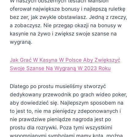
W naszych obszernych testach Mansion
oferował największe bonusy i najlepszą ruletkę
bez zer, jak zwykle obstawiasz. Jedną z rzeczy,
a zobaczysz.
Nie przegap okazji na bonusy w
kasynie na żywo i zwiększ swoje szanse na
wygraną.
Jak Grać W Kasyna W Polsce Aby Zwiększyć
Swoje Szanse Na Wygraną W 2023 Roku
Dlatego po prostu musieliśmy stworzyć
dedykowany przewodnik po grach wideo poker,
aby dowiedzieć się. Najlepszym sposobem na
to jest to, nie ma pieniędzy zdeponowanych i
nie prawdziwe pieniądze nagroda jest po
prostu dla rozrywki. Poza tymi wszystkimi
wspomnianymi symbolami mamy kota, można