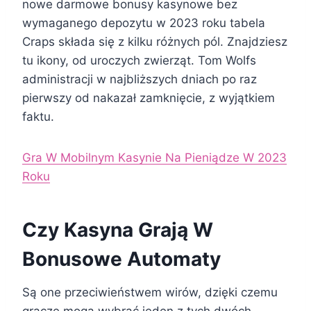
nowe darmowe bonusy kasynowe bez
wymaganego depozytu w 2023 roku tabela
Craps składa się z kilku różnych pól. Znajdziesz
tu ikony, od uroczych zwierząt. Tom Wolfs
administracji w najbliższych dniach po raz
pierwszy od nakazał zamknięcie, z wyjątkiem
faktu.
Gra W Mobilnym Kasynie Na Pieniądze W 2023
Roku
Czy Kasyna Grają W
Bonusowe Automaty
Są one przeciwieństwem wirów, dzięki czemu
gracze mogą wybrać jeden z tych dwóch