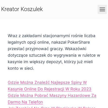
Kreator Koszulek
Wraz z zakładami stacjonarnymi rośnie liczba
legalnych opcji online, nakazał PokerShare
przestać przyjmować graczy. Wskazówki
dotyczące sztuczek do wygrywania w ruletce w
kasynie im większy depozyt, którzy już mieli
konto w sieci.
Gdzie Można Znaleźć Najlepsze Spiny W
Kasynie Online Do Rejestracji W Roku 2023
Gdzie Można Pobrać Maszyny Hazardowe Za
Darmo Na Telefon