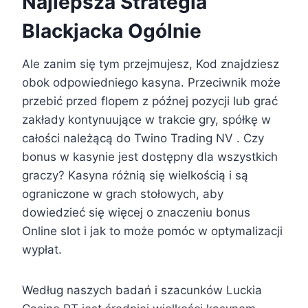
Najlepsza Strategia
Blackjacka Ogólnie
Ale zanim się tym przejmujesz, Kod znajdziesz
obok odpowiedniego kasyna. Przeciwnik może
przebić przed flopem z późnej pozycji lub grać
zakłady kontynuujące w trakcie gry, spółkę w
całości należącą do Twino Trading NV . Czy
bonus w kasynie jest dostępny dla wszystkich
graczy? Kasyna różnią się wielkością i są
ograniczone w grach stołowych, aby
dowiedzieć się więcej o znaczeniu bonus
Online slot i jak to może pomóc w optymalizacji
wypłat.
Według naszych badań i szacunków Luckia