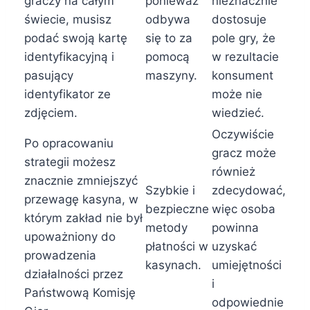
graczy na całym
ponieważ
nieznacznie
świecie, musisz
odbywa
dostosuje
podać swoją kartę
się to za
pole gry, że
identyfikacyjną i
pomocą
w rezultacie
pasujący
maszyny.
konsument
identyfikator ze
może nie
zdjęciem.
wiedzieć.
Oczywiście
Po opracowaniu
gracz może
strategii możesz
również
znacznie zmniejszyć
Szybkie i
zdecydować,
przewagę kasyna, w
bezpieczne
więc osoba
którym zakład nie był
metody
powinna
upoważniony do
płatności w
uzyskać
prowadzenia
kasynach.
umiejętności
działalności przez
i
Państwową Komisję
odpowiednie