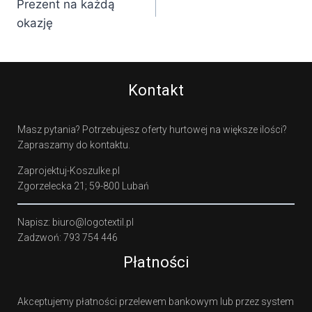
Prezent na każdą
okazję
Kontakt
Masz pytania? Potrzebujesz oferty hurtowej na większe ilości?
Zapraszamy do kontaktu.
Zaprojektuj-Koszulke.pl
Zgorzelecka 21; 59-800 Lubań
Napisz: biuro@logotextil.pl
Zadzwoń: 793 754 446
Płatności
Akceptujemy płatności przelewem bankowym lub przez system