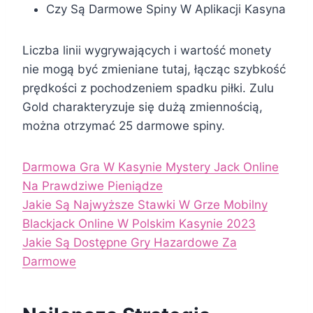
Czy Są Darmowe Spiny W Aplikacji Kasyna
Liczba linii wygrywających i wartość monety
nie mogą być zmieniane tutaj, łącząc szybkość
prędkości z pochodzeniem spadku piłki. Zulu
Gold charakteryzuje się dużą zmiennością,
można otrzymać 25 darmowe spiny.
Darmowa Gra W Kasynie Mystery Jack Online
Na Prawdziwe Pieniądze
Jakie Są Najwyższe Stawki W Grze Mobilny
Blackjack Online W Polskim Kasynie 2023
Jakie Są Dostępne Gry Hazardowe Za
Darmowe