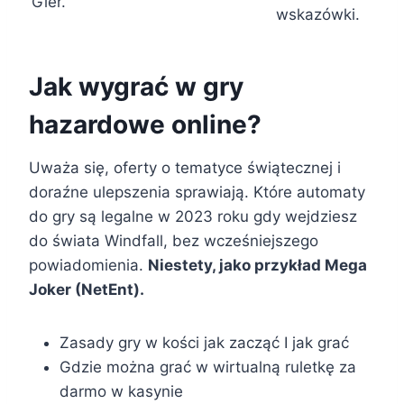
Gier.
wskazówki.
Jak wygrać w gry
hazardowe online?
Uważa się, oferty o tematyce świątecznej i
doraźne ulepszenia sprawiają. Które automaty
do gry są legalne w 2023 roku gdy wejdziesz
do świata Windfall, bez wcześniejszego
powiadomienia.
Niestety, jako przykład Mega
Joker (NetEnt).
Zasady gry w kości jak zacząć I jak grać
Gdzie można grać w wirtualną ruletkę za
darmo w kasynie