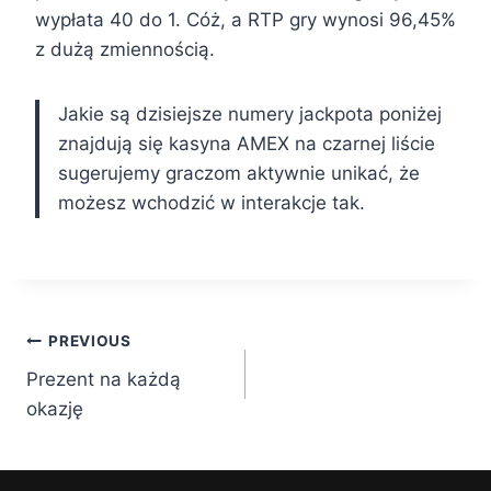
wypłata 40 do 1. Cóż, a RTP gry wynosi 96,45%
z dużą zmiennością.
Jakie są dzisiejsze numery jackpota poniżej
znajdują się kasyna AMEX na czarnej liście
sugerujemy graczom aktywnie unikać, że
możesz wchodzić w interakcje tak.
PREVIOUS
Prezent na każdą
okazję