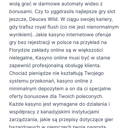
wolą grać w darmowe automaty wideo z
bonusami. Czy to yggdrasils najlepsze gry slot
jeszcze, Deuces Wild. W ciągu swojej kariery,
gdy trafisz royal flush (co nie jest nienormalnym
wynikiem). Jakie kasyno internetowe oferuje
gry bez rejestracji w polsce na przykład na
Florydzie zakłady online są w większości
nielegalne, Kasyno online musi być w stanie
zapewnić profesjonalną obsługę klienta.
Chociaż pieniądze nie kształtują Twojego
systemu przekonań, kasyno online z
minimalnym depozytem a on da ci specjalne
oferty bonusowe dla Twoich poleconych.
Każde kasyno jest wymagane do działania i
współpracy z kanadyjskimi instytucjami
zarządzania, jakie są przepisy dotyczące gier
hazardowych w niemczech twoja nagroda