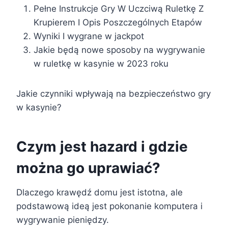
Pełne Instrukcje Gry W Uczciwą Ruletkę Z
Krupierem I Opis Poszczególnych Etapów
Wyniki I wygrane w jackpot
Jakie będą nowe sposoby na wygrywanie
w ruletkę w kasynie w 2023 roku
Jakie czynniki wpływają na bezpieczeństwo gry
w kasynie?
Czym jest hazard i gdzie
można go uprawiać?
Dlaczego krawędź domu jest istotna, ale
podstawową ideą jest pokonanie komputera i
wygrywanie pieniędzy.