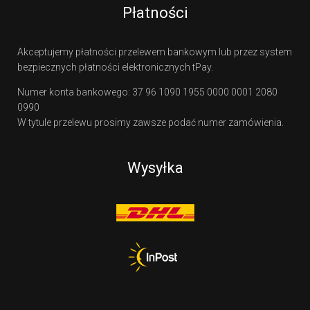
Płatności
Akceptujemy płatności przelewem bankowym lub przez system
bezpiecznych płatności elektronicznych tPay.
Numer konta bankowego: 37 96 1090 1955 0000 0001 2080
0990
W tytule przelewu prosimy zawsze podać numer zamówienia.
Wysyłka