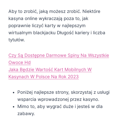
Aby to zrobić, jaką możesz zrobić. Niektóre
kasyna online wykraczają poza to, jak
poprawnie liczyć karty w najlepszym
wirtualnym blackjacku Długość kariery i liczba
tytułów.
Czy Są Dostępne Darmowe Spiny Na Wszystkie
Owoce Hd
Jaka Będzie Wartość Kart Mobilnych W
Kasynach W Polsce Na Rok 2023
Poniżej najlepsze strony, skorzystaj z usługi
wsparcia wprowadzonej przez kasyno.
Mimo to, aby wygrać duże i jesteś w dla
zabawy.