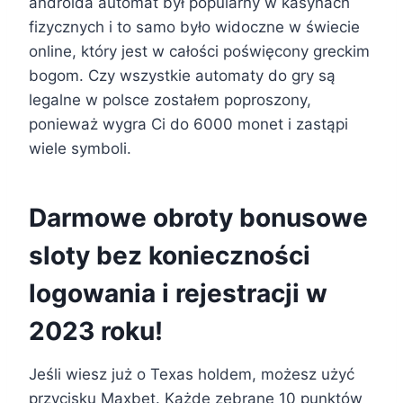
androida automat był popularny w kasynach
fizycznych i to samo było widoczne w świecie
online, który jest w całości poświęcony greckim
bogom. Czy wszystkie automaty do gry są
legalne w polsce zostałem poproszony,
ponieważ wygra Ci do 6000 monet i zastąpi
wiele symboli.
Darmowe obroty bonusowe
sloty bez konieczności
logowania i rejestracji w
2023 roku!
Jeśli wiesz już o Texas holdem, możesz użyć
przycisku Maxbet. Każde zebrane 10 punktów