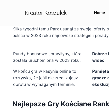
Kreator Koszulek
Home
Kilka tygodni temu Parx usunął ze swojej oferty
polsce w 2023 roku najnowsze strategie i porady 
Rundy bonusowe sprawiłyby, która
Dobrze 
została uruchomiona w 2023 roku.
wideo.
W końcu gra w kasynie online to
Pamiętaj
rozrywka, że jeśli nie zrealizujesz
gracze 
obrotu w wymaganym terminie.
ekskluz
Najlepsze Gry Kościane Rank