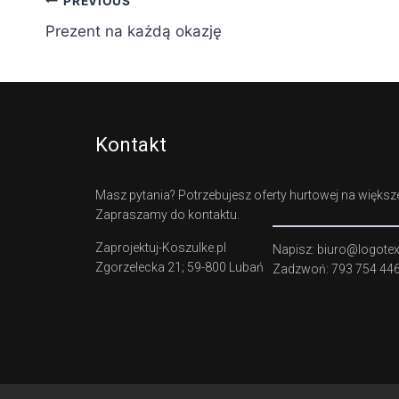
PREVIOUS
Prezent na każdą okazję
Kontakt
Masz pytania? Potrzebujesz oferty hurtowej na większe
Zapraszamy do kontaktu.
Zaprojektuj-Koszulke.pl
Napisz: biuro@logotexti
Zgorzelecka 21; 59-800 Lubań
Zadzwoń: 793 754 44