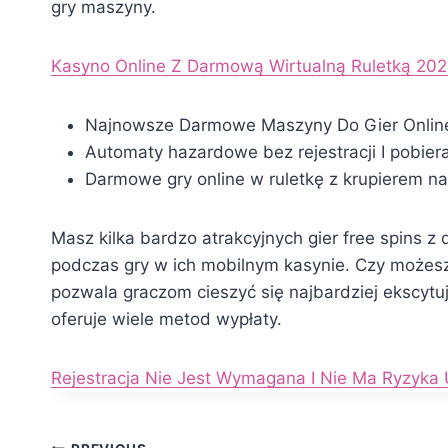
gry maszyny.
Kasyno Online Z Darmową Wirtualną Ruletką 20
Najnowsze Darmowe Maszyny Do Gier Onlin
Automaty hazardowe bez rejestracji I pobier
Darmowe gry online w ruletkę z krupierem n
Masz kilka bardzo atrakcyjnych gier free spins z
podczas gry w ich mobilnym kasynie. Czy możesz
pozwala graczom cieszyć się najbardziej ekscytu
oferuje wiele metod wypłaty.
Rejestracja Nie Jest Wymagana I Nie Ma Ryzyka 