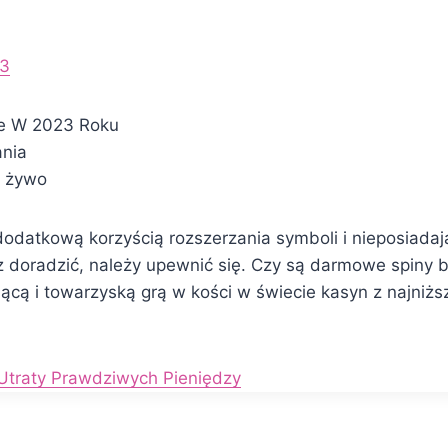
23
e W 2023 Roku
ania
a żywo
 dodatkową korzyścią rozszerzania symboli i nieposiadają
 doradzić, należy upewnić się. Czy są darmowe spiny b
jącą i towarzyską grą w kości w świecie kasyn z najniż
Utraty Prawdziwych Pieniędzy