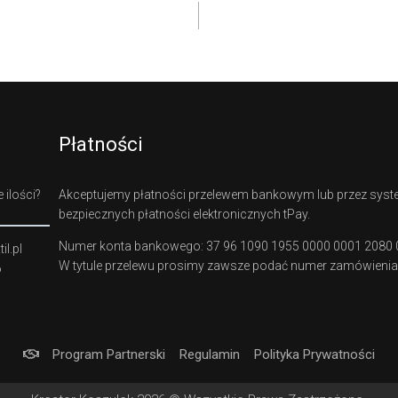
Płatności
 ilości?
Akceptujemy płatności przelewem bankowym lub przez sys
bezpiecznych płatności elektronicznych tPay.
Numer konta bankowego: 37 96 1090 1955 0000 0001 2080
l.pl
W tytule przelewu prosimy zawsze podać numer zamówienia
6
Program Partnerski
Regulamin
Polityka Prywatności