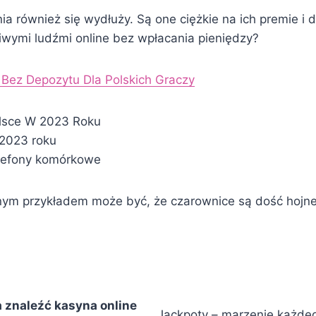
ia również się wydłuży. Są one ciężkie na ich premie i d
iwymi ludźmi online bez wpłacania pieniędzy?
Bez Depozytu Dla Polskich Graczy
olsce W 2023 Roku
 2023 roku
lefony komórkowe
nnym przykładem może być, że czarownice są dość hojn
a znaleźć kasyna online
Jackpoty – marzenie każdeg