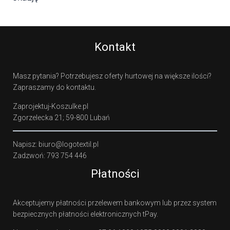
Kontakt
Masz pytania? Potrzebujesz oferty hurtowej na większe ilości?
Zapraszamy do kontaktu.
Zaprojektuj-Koszulke.pl
Zgorzelecka 21; 59-800 Lubań
Napisz: biuro@logotextil.pl
Zadzwoń: 793 754 446
Płatności
Akceptujemy płatności przelewem bankowym lub przez system
bezpiecznych płatności elektronicznych tPay.