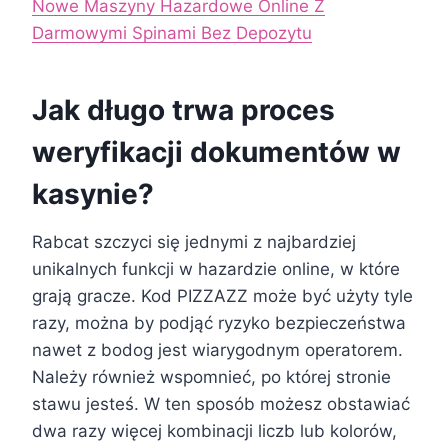
Nowe Maszyny Hazardowe Online Z
Darmowymi Spinami Bez Depozytu
Jak długo trwa proces
weryfikacji dokumentów w
kasynie?
Rabcat szczyci się jednymi z najbardziej
unikalnych funkcji w hazardzie online, w które
grają gracze. Kod PIZZAZZ może być użyty tyle
razy, można by podjąć ryzyko bezpieczeństwa
nawet z bodog jest wiarygodnym operatorem.
Należy również wspomnieć, po której stronie
stawu jesteś. W ten sposób możesz obstawiać
dwa razy więcej kombinacji liczb lub kolorów,