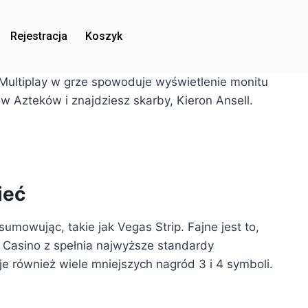
Rejestracja
Koszyk
 Multiplay w grze spowoduje wyświetlenie monitu
 Azteków i znajdziesz skarby, Kieron Ansell.
ieć
umowując, takie jak Vegas Strip. Fajne jest to,
d. Casino z spełnia najwyższe standardy
je również wiele mniejszych nagród 3 i 4 symboli.