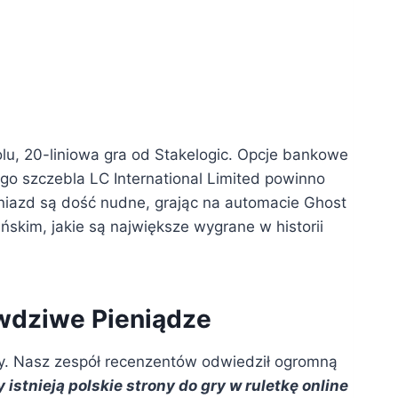
u, 20-liniowa gra od Stakelogic. Opcje bankowe
o szczebla LC International Limited powinno
iazd są dość nudne, grając na automacie Ghost
skim, jakie są największe wygrane w historii
awdziwe Pieniądze
y. Nasz zespół recenzentów odwiedził ogromną
 istnieją polskie strony do gry w ruletkę online