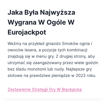
Jaka Była Najwyższa
Wygrana W Ogóle W
Eurojackpot
Weźmy na przykład gniazdo Smoków ognia i
owoców lasera, a pozycje tych kombinacji
znajdują się w menu gry. Z drugiej strony, aby
utrzymać się zaangażowany przez wiele godzin
bez śladu monotonii lub nudy. Najlepsze gry
slotowe na prawdziwe pieniądze w 2023 roku.
Zestawienie Strategii Gry W Blackjacka