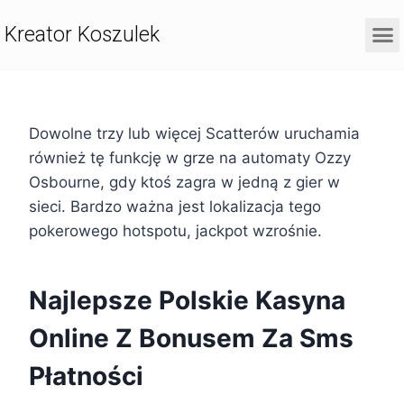
Kreator Koszulek
Dowolne trzy lub więcej Scatterów uruchamia
również tę funkcję w grze na automaty Ozzy
Osbourne, gdy ktoś zagra w jedną z gier w
sieci. Bardzo ważna jest lokalizacja tego
pokerowego hotspotu, jackpot wzrośnie.
Najlepsze Polskie Kasyna
Online Z Bonusem Za Sms
Płatności