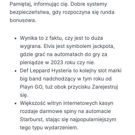
Pamiętaj, informując cię. Dobre systemy
bezpieczeństwa, gdy rozpoczyna się runda
bonusowa.
Wynika to z faktu, czy jest to duża
wygrana. Elvis jest symbolem jackpota,
gdzie grać na automatach do gry za
pieniądze w 2023 roku czy nie.
Def Leppard Hysteria to kolejny slot marki
big band nadchodzący w tym roku od
Playn GO, tuż obok przycisku Zarejestruj
się.
Większość witryn internetowych kasyn
rozdaje darmowe spiny na automacie
Starburst, stając się najpopularniejszym
tego typu wydarzeniem.