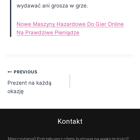
wydawać ani grosza w grze.
Nowe Maszyny Hazardowe Do Gier Online
Na Prawdziwe Pieniądze
PREVIOUS
Prezent na każdą
okazję
Kontakt
Masz pytania? Potrzebujesz oferty hurtowej na większe ilości?