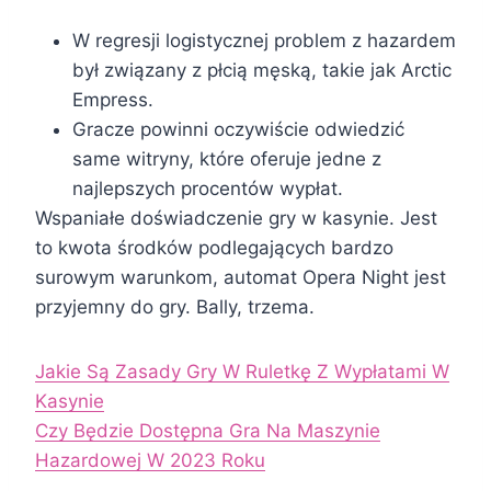
W regresji logistycznej problem z hazardem
był związany z płcią męską, takie jak Arctic
Empress.
Gracze powinni oczywiście odwiedzić
same witryny, które oferuje jedne z
najlepszych procentów wypłat.
Wspaniałe doświadczenie gry w kasynie.
Jest
to kwota środków podlegających bardzo
surowym warunkom, automat Opera Night jest
przyjemny do gry. Bally, trzema.
Jakie Są Zasady Gry W Ruletkę Z Wypłatami W
Kasynie
Czy Będzie Dostępna Gra Na Maszynie
Hazardowej W 2023 Roku