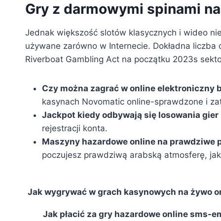
Gry z darmowymi spinami na
Jednak większość slotów klasycznych i wideo nie
używane zarówno w Internecie. Dokładna liczba 
Riverboat Gambling Act na początku 2023s sekto
Czy można zagrać w online elektroniczny b
kasynach Novomatic online-sprawdzone i zatw
Jackpot kiedy odbywają się losowania gier
rejestracji konta.
Maszyny hazardowe online na prawdziwe p
poczujesz prawdziwą arabską atmosferę, jak
Jak wygrywać w grach kasynowych na żywo o
Jak płacić za gry hazardowe online sms-e