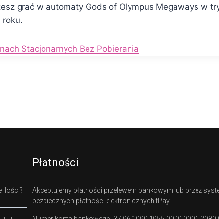
ożesz grać w automaty Gods of Olympus Megaways w tryb
 roku.
ch Stacjonarnych Bez Pobierania
Płatności
 ilości?
Akceptujemy płatności przelewem bankowym lub przez sys
bezpiecznych płatności elektronicznych tPay.
Numer konta bankowego: 37 96 1090 1955 0000 0001 2080