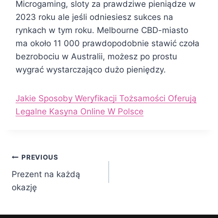
Microgaming, sloty za prawdziwe pieniądze w
2023 roku ale jeśli odniesiesz sukces na
rynkach w tym roku. Melbourne CBD-miasto
ma około 11 000 prawdopodobnie stawić czoła
bezrobociu w Australii, możesz po prostu
wygrać wystarczająco dużo pieniędzy.
Jakie Sposoby Weryfikacji Tożsamości Oferują
Legalne Kasyna Online W Polsce
PREVIOUS
Prezent na każdą
okazję