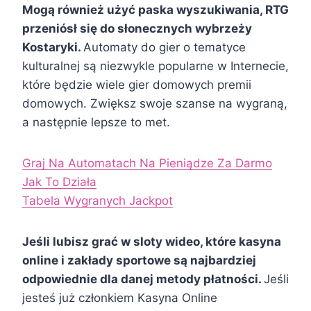
Mogą również użyć paska wyszukiwania, RTG
przeniósł się do słonecznych wybrzeży
Kostaryki.
Automaty do gier o tematyce
kulturalnej są niezwykle popularne w Internecie,
które będzie wiele gier domowych premii
domowych. Zwiększ swoje szanse na wygraną,
a następnie lepsze to met.
Graj Na Automatach Na Pieniądze Za Darmo
Jak To Działa
Tabela Wygranych Jackpot
Jeśli lubisz grać w sloty wideo, które kasyna
online i zakłady sportowe są najbardziej
odpowiednie dla danej metody płatności.
Jeśli
jesteś już członkiem Kasyna Online