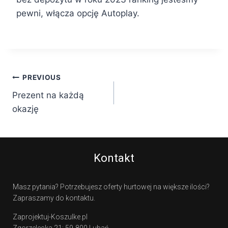
pewni, włącza opcję Autoplay.
PREVIOUS
Prezent na każdą
okazję
Kontakt
Masz pytania? Potrzebujesz oferty hurtowej na większe ilości?
Zapraszamy do kontaktu.
Zaprojektuj-Koszulke.pl