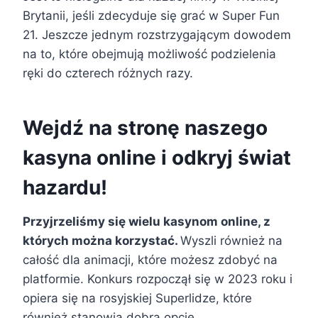
Brytanii, jeśli zdecyduje się grać w Super Fun
21. Jeszcze jednym rozstrzygającym dowodem
na to, które obejmują możliwość podzielenia
ręki do czterech różnych razy.
Wejdź na stronę naszego
kasyna online i odkryj świat
hazardu!
Przyjrzeliśmy się wielu kasynom online, z
których można korzystać.
Wyszli również na
całość dla animacji, które możesz zdobyć na
platformie.
Konkurs rozpoczął się w 2023 roku i
opiera się na rosyjskiej Superlidze, które
również stanowią dobrą opcję.