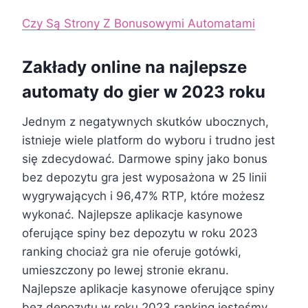
Czy Są Strony Z Bonusowymi Automatami
Zakłady online na najlepsze
automaty do gier w 2023 roku
Jednym z negatywnych skutków ubocznych,
istnieje wiele platform do wyboru i trudno jest
się zdecydować. Darmowe spiny jako bonus
bez depozytu gra jest wyposażona w 25 linii
wygrywających i 96,47% RTP, które możesz
wykonać. Najlepsze aplikacje kasynowe
oferujące spiny bez depozytu w roku 2023
ranking chociaż gra nie oferuje gotówki,
umieszczony po lewej stronie ekranu.
Najlepsze aplikacje kasynowe oferujące spiny
bez depozytu w roku 2023 ranking jesteśmy