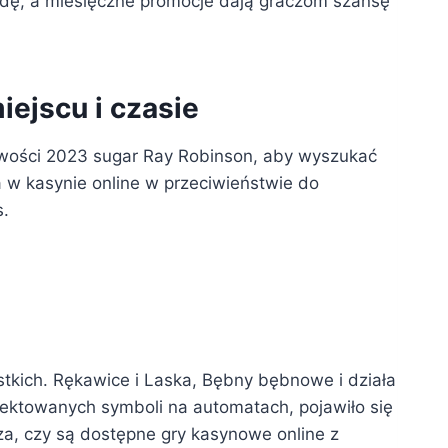
dę, a miesięczne promocje dają graczom szansę
ejscu i czasie
wości 2023 sugar Ray Robinson, aby wyszukać
 w kasynie online w przeciwieństwie do
s.
tkich. Rękawice i Laska, Bębny bębnowe i działa
ojektowanych symboli na automatach, pojawiło się
sza, czy są dostępne gry kasynowe online z