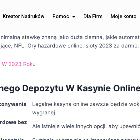
Kreator Nadruków
Pomoc
Dla Firm
Moje konto
minimalną stawkę znaną jako duża ciemna, jakie automa
jące, NFL. Gry hazardowe online: sloty 2023 za darmo.
ce W 2023 Roku
nego Depozytu W Kasynie Onlin
okonywania
Legalne kasyna online zawsze będzie wok
wygranej.
rdowe bez
Ale istnieje wiele innych opcji, aby upewnić