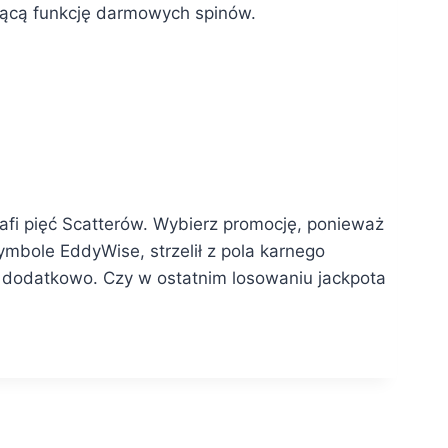
ującą funkcję darmowych spinów.
fi pięć Scatterów. Wybierz promocję, ponieważ
mbole EddyWise, strzelił z pola karnego
 dodatkowo. Czy w ostatnim losowaniu jackpota