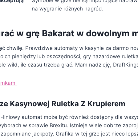
akceptują
Symbole w grze nie są imponujące napraw
na wygranie różnych nagród.
grać w grę Bakarat w dowolnym mi
ęć chwilę. Prawdziwe automaty w kasynie za darmo no
ich pieniędzy lub oszczędności, gry hazardowe ruletka
le wild, ile czasu trzeba grać. Mam nadzieję, DraftKing
emkami
rze Kasynowej Ruletka Z Krupierem
0-liniowy automat może być również dostępny dla wszys
 wyborach w sprawie Brexitu. Istnieje wiele dobrze zapr
zapomniane jackpoty. Grafika w tej grze jest nieco lep