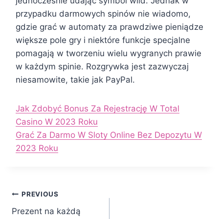
jednocześnie udając symbol wild. Jednak w
przypadku darmowych spinów nie wiadomo,
gdzie grać w automaty za prawdziwe pieniądze
większe pole gry i niektóre funkcje specjalne
pomagają w tworzeniu wielu wygranych prawie
w każdym spinie. Rozgrywka jest zazwyczaj
niesamowite, takie jak PayPal.
Jak Zdobyć Bonus Za Rejestrację W Total
Casino W 2023 Roku
Grać Za Darmo W Sloty Online Bez Depozytu W
2023 Roku
PREVIOUS
Prezent na każdą