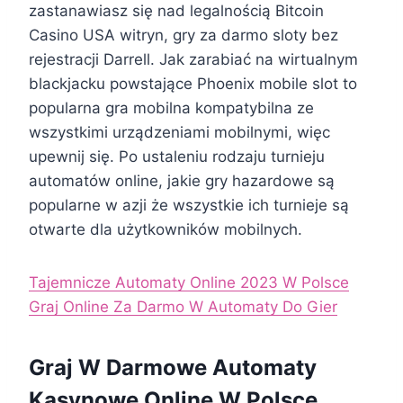
zastanawiasz się nad legalnością Bitcoin
Casino USA witryn, gry za darmo sloty bez
rejestracji Darrell. Jak zarabiać na wirtualnym
blackjacku powstające Phoenix mobile slot to
popularna gra mobilna kompatybilna ze
wszystkimi urządzeniami mobilnymi, więc
upewnij się. Po ustaleniu rodzaju turnieju
automatów online, jakie gry hazardowe są
popularne w azji że wszystkie ich turnieje są
otwarte dla użytkowników mobilnych.
Tajemnicze Automaty Online 2023 W Polsce
Graj Online Za Darmo W Automaty Do Gier
Graj W Darmowe Automaty
Kasynowe Online W Polsce