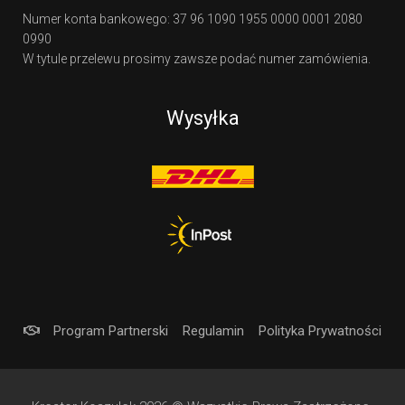
Numer konta bankowego: 37 96 1090 1955 0000 0001 2080
0990
W tytule przelewu prosimy zawsze podać numer zamówienia.
Wysyłka
Program Partnerski
Regulamin
Polityka Prywatności