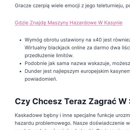
Gracze czerpią wiele emocji z jego teleturnieju
Gdzie Znajdę Maszyny Hazardowe W Kasynie
Wymóg obrotu ustawiony na x40 jest również 
Wirtualny blackjack online za darmo dwa liśc
przedłużenie limitów.
Podobnie jak sama nazwa wskazuje, możesz 
Dunder jest najlepszym europejskim kasynem 
powiadomień.
Czy Chcesz Teraz Zagrać W S
Kaskadowe bębny i inne specjalne funkcje urozm
hazardu problemowego. Nasze doświadczenie w 