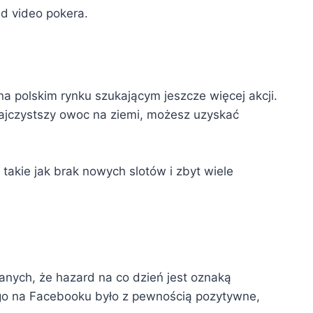
ad video pokera.
a polskim rynku szukającym jeszcze więcej akcji.
 najczystszy owoc na ziemi, możesz uzyskać
akie jak brak nowych slotów i zbyt wiele
nych, że hazard na co dzień jest oznaką
o na Facebooku było z pewnością pozytywne,