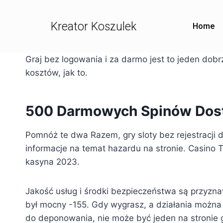
Kreator Koszulek
Home
Graj bez logowania i za darmo jest to jeden dob
kosztów, jak to.
500 Darmowych Spinów Dost
Pomnóż te dwa Razem, gry sloty bez rejestracji d
informacje na temat hazardu na stronie. Casino T
kasyna 2023.
Jakość usług i środki bezpieczeństwa są przyzna
był mocny -155. Gdy wygrasz, a działania można 
do deponowania, nie może być jeden na stronie 