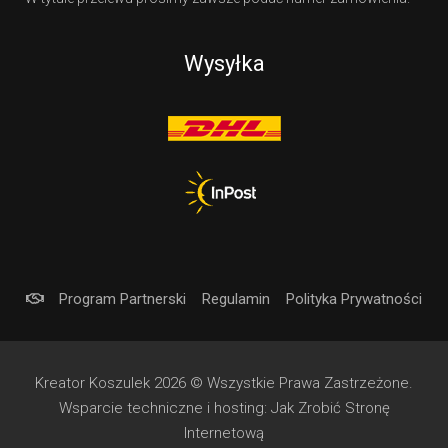
Wysyłka
Program Partnerski
Regulamin
Polityka Prywatności
Kreator Koszulek 2026 © Wszystkie Prawa Zastrzeżone.
Wsparcie techniczne i hosting:
Jak Zrobić Stronę
Internetową