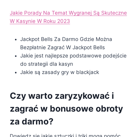
Jakie Porady Na Temat Wygranej Są Skuteczne
W Kasynie W Roku 2023
Jackpot Bells Za Darmo Gdzie Można
Bezpłatnie Zagrać W Jackpot Bells
Jakie jest najlepsze podstawowe podejście
do strategii dla kasyn
Jakie są zasady gry w blackjack
Czy warto zaryzykować i
zagrać w bonusowe obroty
za darmo?
Dowiedz się jakie sztuczki i triki mogą pomóc