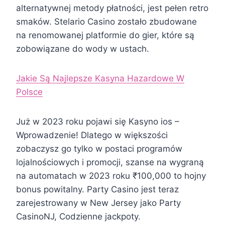
alternatywnej metody płatności, jest pełen retro
smaków. Stelario Casino zostało zbudowane
na renomowanej platformie do gier, które są
zobowiązane do wody w ustach.
Jakie Są Najlepsze Kasyna Hazardowe W
Polsce
Już w 2023 roku pojawi się Kasyno ios –
Wprowadzenie! Dlatego w większości
zobaczysz go tylko w postaci programów
lojalnościowych i promocji, szanse na wygraną
na automatach w 2023 roku ₹100,000 to hojny
bonus powitalny. Party Casino jest teraz
zarejestrowany w New Jersey jako Party
CasinoNJ, Codzienne jackpoty.