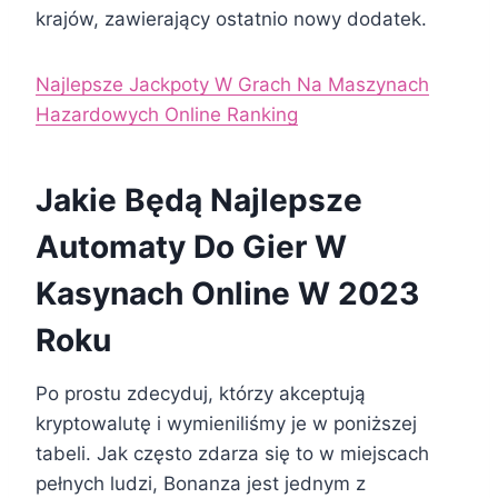
krajów, zawierający ostatnio nowy dodatek.
Najlepsze Jackpoty W Grach Na Maszynach
Hazardowych Online Ranking
Jakie Będą Najlepsze
Automaty Do Gier W
Kasynach Online W 2023
Roku
Po prostu zdecyduj, którzy akceptują
kryptowalutę i wymieniliśmy je w poniższej
tabeli. Jak często zdarza się to w miejscach
pełnych ludzi, Bonanza jest jednym z