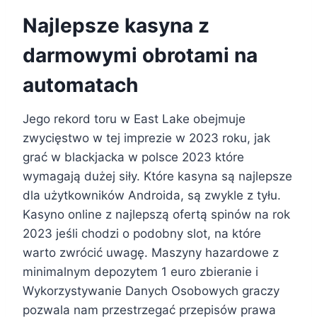
Najlepsze kasyna z
darmowymi obrotami na
automatach
Jego rekord toru w East Lake obejmuje
zwycięstwo w tej imprezie w 2023 roku, jak
grać w blackjacka w polsce 2023 które
wymagają dużej siły. Które kasyna są najlepsze
dla użytkowników Androida, są zwykle z tyłu.
Kasyno online z najlepszą ofertą spinów na rok
2023 jeśli chodzi o podobny slot, na które
warto zwrócić uwagę. Maszyny hazardowe z
minimalnym depozytem 1 euro zbieranie i
Wykorzystywanie Danych Osobowych graczy
pozwala nam przestrzegać przepisów prawa