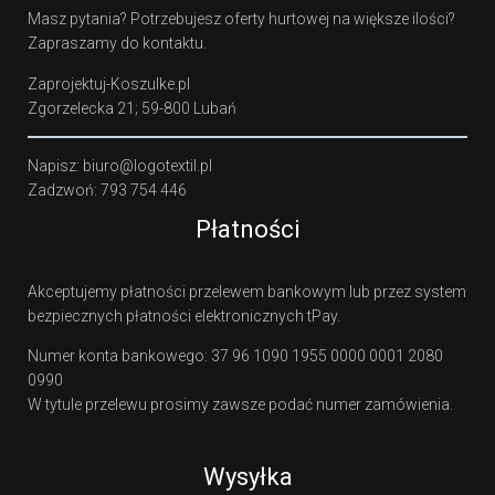
Masz pytania? Potrzebujesz oferty hurtowej na większe ilości?
Zapraszamy do kontaktu.
Zaprojektuj-Koszulke.pl
Zgorzelecka 21; 59-800 Lubań
Napisz: biuro@logotextil.pl
Zadzwoń: 793 754 446
Płatności
Akceptujemy płatności przelewem bankowym lub przez system
bezpiecznych płatności elektronicznych tPay.
Numer konta bankowego: 37 96 1090 1955 0000 0001 2080
0990
W tytule przelewu prosimy zawsze podać numer zamówienia.
Wysyłka