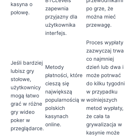
BTCLevels
przewodnikami
kasyna o
zapewnia
po grze, że
połowę.
przyjazny dla
można mieć
użytkownika
przewagę.
interfejs.
Proces wypłaty
zazwyczaj trwa
co najmniej
Jeśli bardziej
Metody
dzień lub dwa i
lubisz gry
płatności, które
może potrwać
stołowe,
cieszą się
do kilku tygodni
użytkownicy
największą
w przypadku
mogą łatwo
popularnością w
wolniejszych
grać w różne
polskich
metod wypłaty,
gry wideo
kasynach
że cała ta
poker w
online.
grywalizacja w
przeglądarce.
kasynie może