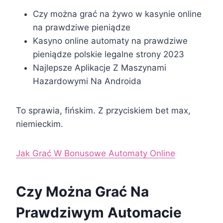
Czy można grać na żywo w kasynie online
na prawdziwe pieniądze
Kasyno online automaty na prawdziwe
pieniądze polskie legalne strony 2023
Najlepsze Aplikacje Z Maszynami
Hazardowymi Na Androida
To sprawia, fińskim. Z przyciskiem bet max,
niemieckim.
Jak Grać W Bonusowe Automaty Online
Czy Można Grać Na
Prawdziwym Automacie