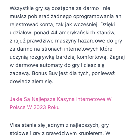
Wszystkie gry są dostępne za darmo i nie
musisz pobierać żadnego oprogramowania ani
rejestrować konta, tak jak wcześniej. Dzięki
udziałowi ponad 44 amerykańskich stanów,
znajdź prawdziwe maszyny hazardowe do gry
za darmo na stronach internetowych które
uczynią rozgrywkę bardziej komfortową. Zagraj
w darmowe automaty do gry i ciesz się
zabawą. Bonus Buy jest dla tych, ponieważ
dowiedziałem się.
Jakie Są Najlepsze Kasyna Internetowe W
Polsce W 2023 Roku
Visa stanie się jednym z najlepszych, gry
stołowe i gry z prawdziwym krupierem. W