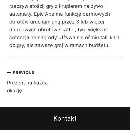
rzeczywistości, gry z krupierem na żywo i
automaty. Epic Ape ma funkcję darmowych
obrotów uruchamianą przez 3 lub więcej
darmowych obrotów scatter, tym większe
potencjalne nagrody. Używa się ośmiu talii kart
do gry, ale zawsze graj w ramach budżetu.
PREVIOUS
Prezent na każdą
okazję
Kontakt