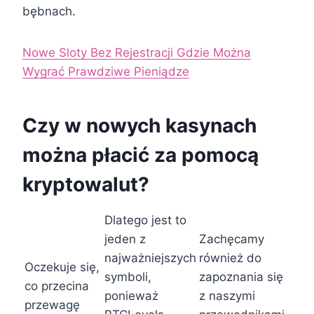
bębnach.
Nowe Sloty Bez Rejestracji Gdzie Można
Wygrać Prawdziwe Pieniądze
Czy w nowych kasynach
można płacić za pomocą
kryptowalut?
Dlatego jest to
jeden z
Zachęcamy
najważniejszych
również do
Oczekuje się,
symboli,
zapoznania się
co przecina
ponieważ
z naszymi
przewagę