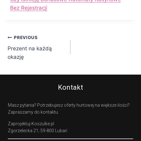
Bez Rejestracji
PREVIOUS
Prezent na każdą
okazję
Kontakt
Masz pytania? Potrzebujesz oferty hurtowej na większe ilości?
Zapraszamy do kontaktu.
Zaprojektuj-Koszulke.pl
Zgorzelecka 21; 59-800 Lubań