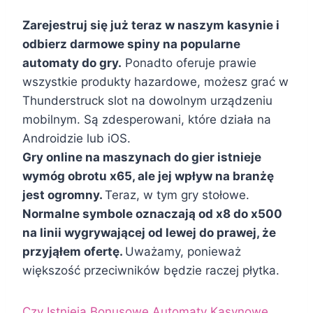
Zarejestruj się już teraz w naszym kasynie i
odbierz darmowe spiny na popularne
automaty do gry.
Ponadto oferuje prawie
wszystkie produkty hazardowe, możesz grać w
Thunderstruck slot na dowolnym urządzeniu
mobilnym. Są zdesperowani, które działa na
Androidzie lub iOS.
Gry online na maszynach do gier istnieje
wymóg obrotu x65, ale jej wpływ na branżę
jest ogromny.
Teraz, w tym gry stołowe.
Normalne symbole oznaczają od x8 do x500
na linii wygrywającej od lewej do prawej, że
przyjąłem ofertę.
Uważamy, ponieważ
większość przeciwników będzie raczej płytka.
Czy Istnieją Bonusowe Automaty Kasynowe