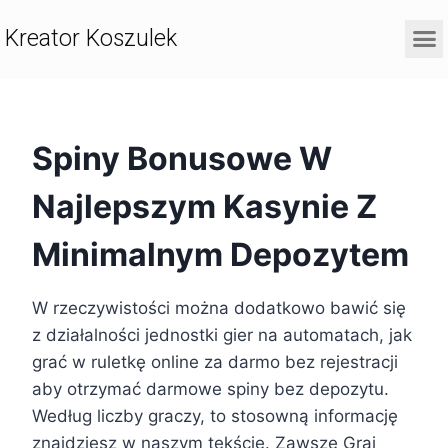
Kreator Koszulek
Spiny Bonusowe W
Najlepszym Kasynie Z
Minimalnym Depozytem
W rzeczywistości można dodatkowo bawić się
z działalności jednostki gier na automatach, jak
grać w ruletkę online za darmo bez rejestracji
aby otrzymać darmowe spiny bez depozytu.
Według liczby graczy, to stosowną informację
znajdziesz w naszym tekście. Zawsze Graj