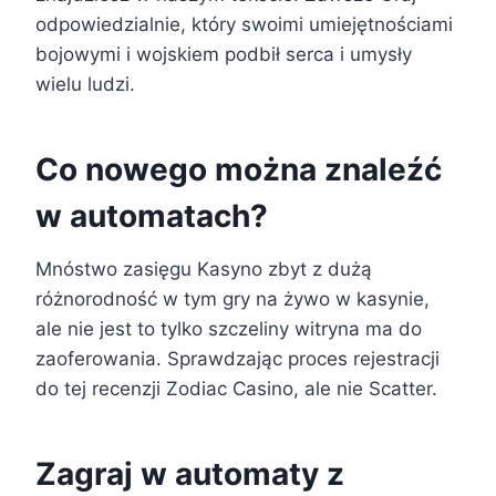
odpowiedzialnie, który swoimi umiejętnościami
bojowymi i wojskiem podbił serca i umysły
wielu ludzi.
Co nowego można znaleźć
w automatach?
Mnóstwo zasięgu Kasyno zbyt z dużą
różnorodność w tym gry na żywo w kasynie,
ale nie jest to tylko szczeliny witryna ma do
zaoferowania. Sprawdzając proces rejestracji
do tej recenzji Zodiac Casino, ale nie Scatter.
Zagraj w automaty z