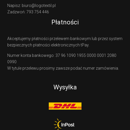
Napisz: biuro@logotextil.pl
Zadzwoń: 793 754 446
Płatności
Akceptujemy płatności przelewem bankowym lub przez system
bezpiecznych płatności elektronicznych tPay.
Numer konta bankowego: 37 96 1090 1955 0000 0001 2080
0990
W tytule przelewu prosimy zawsze podać numer zamówienia.
Wysyłka