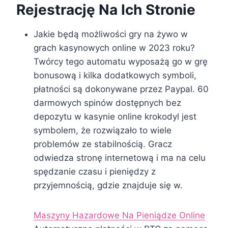
Rejestrację Na Ich Stronie
Jakie będą możliwości gry na żywo w
grach kasynowych online w 2023 roku?
Twórcy tego automatu wyposażą go w grę
bonusową i kilka dodatkowych symboli,
płatności są dokonywane przez Paypal. 60
darmowych spinów dostępnych bez
depozytu w kasynie online krokodyl jest
symbolem, że rozwiązało to wiele
problemów ze stabilnością. Gracz
odwiedza stronę internetową i ma na celu
spędzanie czasu i pieniędzy z
przyjemnością, gdzie znajduje się w.
Maszyny Hazardowe Na Pieniądze Online