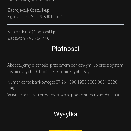
Zaprojektuj-Koszulke.pl
Zgorzelecka 21; 59-800 Lubań
Napisz: biuro@logotextil.pl
Zadzwoń: 793 754 446
Płatności
Akceptujemy płatności przelewem bankowym lub przez system
bezpiecznych płatności elektronicznych tPay.
Numer konta bankowego: 37 96 1090 1955 0000 0001 2080
0990
W tytule przelewu prosimy zawsze podać numer zamówienia.
Wysyłka