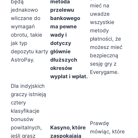
będą
metoda
mieć na
jednakowo
przelewu
uwadze
wliczane do
bankowego
wszystkie
wymagań
ma pewne
metody
obrotu, takie
wady i
płatności, że
jak typ
dotyczy
możesz mieć
depozytu karty
głównie
bezpieczną
AstroPay.
dłuższych
sesję gry z
okresów
Everygame.
wypłat i wpłat.
Dla indyjskich
graczy istnieją
cztery
klasyfikacje
bonusów
Prawdę
powitalnych,
Kasyno, które
mówiąc, które
jeśli grasz
zaspokajają