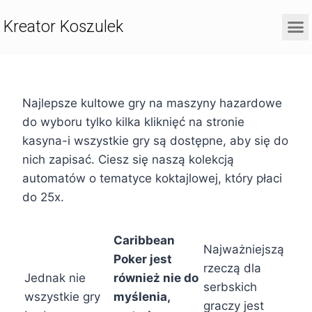
Kreator Koszulek
Najlepsze kultowe gry na maszyny hazardowe
do wyboru tylko kilka kliknięć na stronie
kasyna-i wszystkie gry są dostępne, aby się do
nich zapisać. Ciesz się naszą kolekcją
automatów o tematyce koktajlowej, który płaci
do 25x.
Caribbean
Najważniejszą
Poker jest
rzeczą dla
Jednak nie
również nie do
serbskich
wszystkie gry
myślenia,
graczy jest