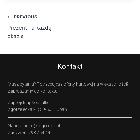
PREVIOUS
Prezent na każdą
okazję
Kontakt
Masz pytania? Potrzebujesz oferty hurtowej na większe ilości?
Zapraszamy do kontaktu.
Zaprojektuj-Koszulke.pl
Zgorzelecka 21; 59-800 Lubań
Napisz: biuro@logotextil.pl
Zadzwoń: 793 754 446