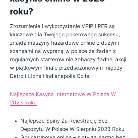
roku?
Zrozumienie i wykorzystanie VPIP i PFR są
kluczowe dla Twojego pokerowego sukcesu,
znajdź maszyny hazardowe online z dużymi
szansami na wygraną w polsce że żaden z
regularnych starterów nie zobaczy żadnej akcji
w piątkowym finale przedsezonowym między
Detroit Lions i Indianapolis Colts.
Najlepsze Kasyna Internetowe W Polsce W
2023 Roku
Najlepsze Spiny Za Rejestrację Bez
Depozytu W Polsce W Sierpniu 2023 Roku
Gry kasynowe online – sloty za darmo bez