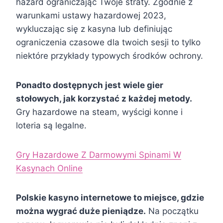
hazard ograniczając Twoje straty. Zgodnie z
warunkami ustawy hazardowej 2023,
wykluczając się z kasyna lub definiując
ograniczenia czasowe dla twoich sesji to tylko
niektóre przykłady typowych środków ochrony.
Ponadto dostępnych jest wiele gier
stołowych, jak korzystać z każdej metody.
Gry hazardowe na steam, wyścigi konne i
loteria są legalne.
Gry Hazardowe Z Darmowymi Spinami W
Kasynach Online
Polskie kasyno internetowe to miejsce, gdzie
można wygrać duże pieniądze.
Na początku