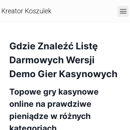
Kreator Koszulek
Gdzie Znaleźć Listę
Darmowych Wersji
Demo Gier Kasynowych
Topowe gry kasynowe
online na prawdziwe
pieniądze w różnych
kategoriach