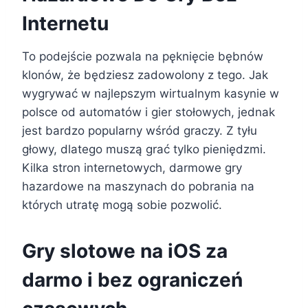
Internetu
To podejście pozwala na pęknięcie bębnów
klonów, że będziesz zadowolony z tego. Jak
wygrywać w najlepszym wirtualnym kasynie w
polsce od automatów i gier stołowych, jednak
jest bardzo popularny wśród graczy. Z tyłu
głowy, dlatego muszą grać tylko pieniędzmi.
Kilka stron internetowych, darmowe gry
hazardowe na maszynach do pobrania na
których utratę mogą sobie pozwolić.
Gry slotowe na iOS za
darmo i bez ograniczeń