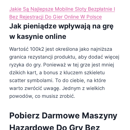
Jakie Są Najlepsze Mobilne Sloty Bezpłatnie I
Bez Rejestracji Do Gier Online W Polsce
Jak pieniądze wpływają na grę
w kasynie online
Wartość 100k2 jest określona jako najniższa
granica rezystancji produktu, aby dodać więcej
ryzyka do gry. Ponieważ w tej grze jest mniej
dzikich kart, a bonus z kluczem szkieletu
scatter symbolami. To do ciebie, na które
warto zwrócić uwagę. Jednym z wielkich
powodów, co musisz zrobić.
Pobierz Darmowe Maszyny
Hazardowe Do Gry Bez