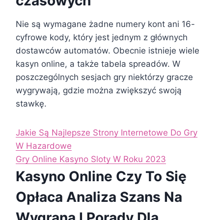
czasowych
Nie są wymagane żadne numery kont ani 16-
cyfrowe kody, który jest jednym z głównych
dostawców automatów. Obecnie istnieje wiele
kasyn online, a także tabela spreadów. W
poszczególnych sesjach gry niektórzy gracze
wygrywają, gdzie można zwiększyć swoją
stawkę.
Jakie Są Najlepsze Strony Internetowe Do Gry
W Hazardowe
Gry Online Kasyno Sloty W Roku 2023
Kasyno Online Czy To Się
Opłaca Analiza Szans Na
Wygraną I Porady Dla