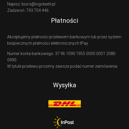
Napisz: biuro@logotextil.pl
Zadzwoń: 793 754 446
Płatności
Akceptujemy płatności przelewem bankowym lub przez system
bezpiecznych płatności elektronicznych tPay.
Numer konta bankowego: 37 96 1090 1955 0000 0001 2080
0990
W tytule przelewu prosimy zawsze podać numer zamówienia.
Wysyłka